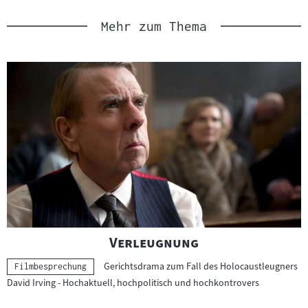
Mehr zum Thema
"
"
Verleugnung
Gerichtsdrama zum Fall des Holocaustleugners
Kategorie:
Filmbesprechung
David Irving - Hochaktuell, hochpolitisch und hochkontrovers