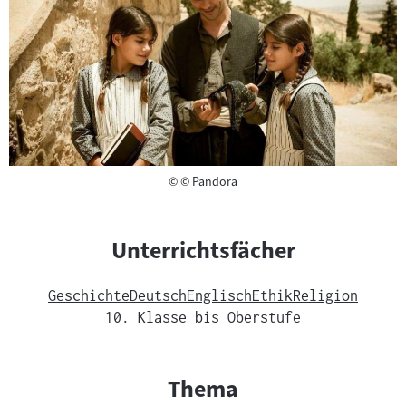
Copyright
©
© Pandora
Unterrichtsfächer
Geschichte
Deutsch
Englisch
Ethik
Religion
10. Klasse bis Oberstufe
Thema