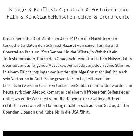
Kriege & Konflikte
Migration & Postmigration
Film & Kino
Glaube
Menschenrechte & Grundrechte
Das armenische Dorf Mardin im Jahr 1915: In der Nacht trennen
türkische Soldaten den Schmied Nazaret von seiner Familie und
überstellen ihn zum "Straßenbau" in der Wüste, in Wahrheit ein
Todeskommando. Durch den Gnadenakt eines türkischen Hilfssoldaten
überlebt er das folgende Massaker, verliert dabei jedoch seine Stimme.
In einem Flüchtlingslager verliert der gläubige Christ schließlich auch
sein Vertrauen in Gott: Seine gesamte Familie, teilt man ihm
fälschlicherweise mit, sei von türkischen Soldaten ermordet worden. Im
heute syrischen Aleppo kommt er bei einem hilfsbereiten Seifensieder
unter, wo er die Wahrheit vom Überleben seiner Zwillingstöchter
erfährt. In verzweifelter Hoffnung macht er sich auf eine Suche, die ihn
über den Libanon und Kuba bis in die USA führt.