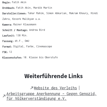
Regie:
Fatih Akin
Drehbuch:
Fatih Akin, Mardik Martin
Darsteller/innen:
Tahar Rahim, Simon Abkarian, Makram Khoury, Hindi
Zahra, Kevork Malikyan u.a.
Kamera:
Rainer Klausmann
Schnitt / Montage:
Andrew Bird
Laufzeit:
138 Min.
Fassung:
dt.F., OmU
Format:
Digital, Farbe, Cinemascope
FSK:
12
Klassenstufen:
10. Klasse bis Oberstufe
Weiterführende Links
External
Website des Verleihs
Link
Arbeitsgruppe Anerkennung – Gegen Genozid,
External
für Völkerverständigung e.V.
Link