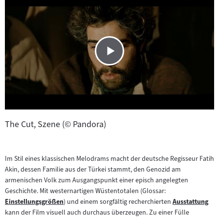
The Cut, Szene (© Pandora)
Im Stil eines klassischen Melodrams macht der deutsche Regisseur Fatih
Akin, dessen Familie aus der Türkei stammt, den Genozid am
armenischen Volk zum Ausgangspunkt einer episch angelegten
Geschichte. Mit westernartigen Wüstentotalen (Glossar:
Einstellungsgrößen
) und einem sorgfältig recherchierten
Ausstattung
Zum
Zum
kann der Film visuell auch durchaus überzeugen. Zu einer Fülle
Inhalt:
Inhalt: