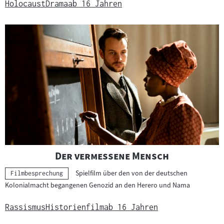
Holocaust
Drama
ab 16 Jahren
"
"
Der vermessene Mensch
Spielfilm über den von der deutschen
Kategorie:
Filmbesprechung
Kolonialmacht begangenen Genozid an den Herero und Nama
Rassismus
Historienfilm
ab 16 Jahren