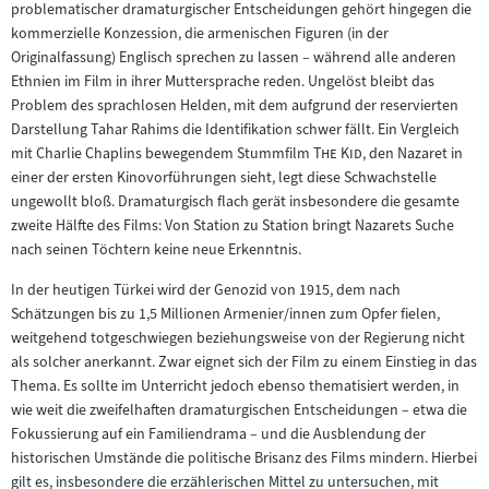
problematischer dramaturgischer Entscheidungen gehört hingegen die
kommerzielle Konzession, die armenischen Figuren (in der
Originalfassung) Englisch sprechen zu lassen – während alle anderen
Ethnien im Film in ihrer Muttersprache reden. Ungelöst bleibt das
Problem des sprachlosen Helden, mit dem aufgrund der reservierten
Darstellung Tahar Rahims die Identifikation schwer fällt. Ein Vergleich
"
"
mit Charlie Chaplins bewegendem Stummfilm
The Kid
, den Nazaret in
einer der ersten Kinovorführungen sieht, legt diese Schwachstelle
ungewollt bloß. Dramaturgisch flach gerät insbesondere die gesamte
zweite Hälfte des Films: Von Station zu Station bringt Nazarets Suche
nach seinen Töchtern keine neue Erkenntnis.
In der heutigen Türkei wird der Genozid von 1915, dem nach
Schätzungen bis zu 1,5 Millionen Armenier/innen zum Opfer fielen,
weitgehend totgeschwiegen beziehungsweise von der Regierung nicht
als solcher anerkannt. Zwar eignet sich der Film zu einem Einstieg in das
Thema. Es sollte im Unterricht jedoch ebenso thematisiert werden, in
wie weit die zweifelhaften dramaturgischen Entscheidungen – etwa die
Fokussierung auf ein Familiendrama – und die Ausblendung der
historischen Umstände die politische Brisanz des Films mindern. Hierbei
gilt es, insbesondere die erzählerischen Mittel zu untersuchen, mit