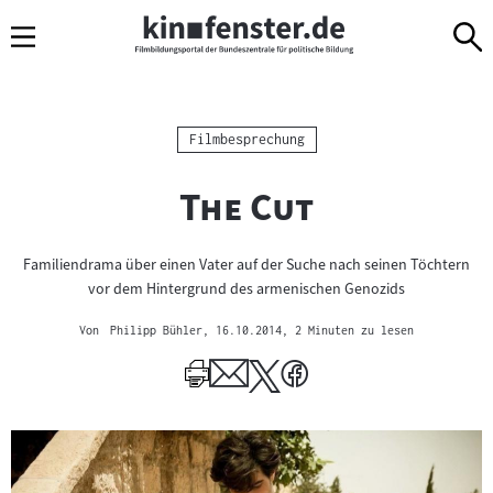
Sprungmarken
Direkt
Direkt
Navigation
zum
zur
Inhalt
Navigation
am
Seitenende
Kategorie:
Filmbesprechung
"
"
The Cut
Familiendrama über einen Vater auf der Suche nach seinen Töchtern
vor dem Hintergrund des armenischen Genozids
Von
Philipp Bühler
, 16.10.2014
, 2 Minuten zu lesen