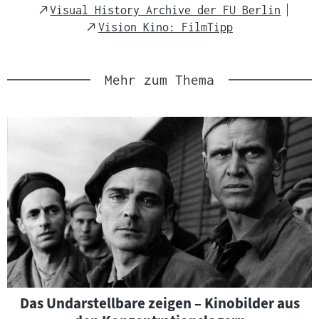
External
Visual History Archive der FU Berlin
Link
External
Vision Kino: FilmTipp
Link
Mehr zum Thema
Das Undarstellbare zeigen – Kinobilder aus