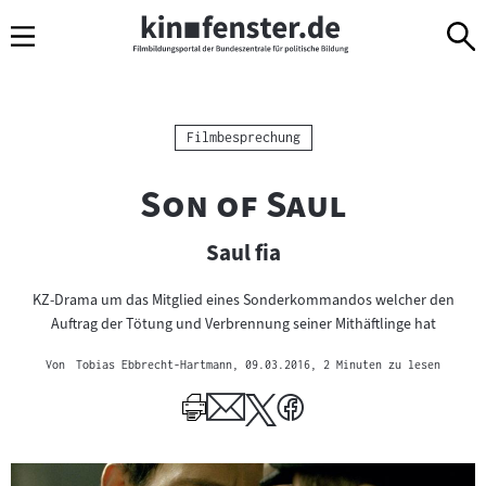
Sprungmarken
Direkt
Direkt
Navigation
zum
zur
Inhalt
Navigation
am
Seitenende
Kategorie:
Filmbesprechung
"
"
Son of Saul
Saul fia
KZ-Drama um das Mitglied eines Sonderkommandos welcher den
Auftrag der Tötung und Verbrennung seiner Mithäftlinge hat
Von
Tobias Ebbrecht-Hartmann
, 09.03.2016
, 2 Minuten zu lesen