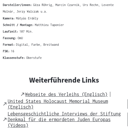
Darsteller/innen:
Géza Röhrig, Marcin Czarnik, Urs Rechn, Levente
Molnár, Jerzy Walczak u.a.
Kamera:
Mátyás Erdély
Schnitt / Montage:
Matthieu Taponier
Laufzeit:
107 Min.
Fassung:
OmU
Format:
Digital, Farbe, Breitwand
FSK:
16
Klassenstufe:
Oberstufe
Weiterführende Links
External
Webseite des Verleihs (Englisch)
Link
United States Holocaust Memorial Museum
External
(Englisch)
Link
Lebensgeschichtliche Interviews der Stiftung
External
Denkmal für die ermordeten Juden Europas
Link
(Videos)