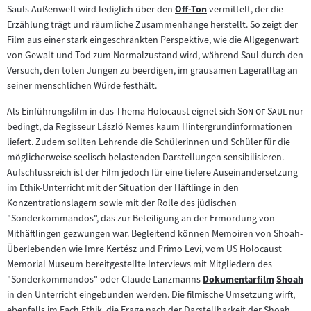
Sauls Außenwelt wird lediglich über den
Off-Ton
vermittelt, der die
Zum
Erzählung trägt und räumliche Zusammenhänge herstellt. So zeigt der
Inhalt:
Film aus einer stark eingeschränkten Perspektive, wie die Allgegenwart
von Gewalt und Tod zum Normalzustand wird, während Saul durch den
Versuch, den toten Jungen zu beerdigen, im grausamen Lageralltag an
seiner menschlichen Würde festhält.
"
"
Als Einführungsfilm in das Thema Holocaust eignet sich
Son of Saul
nur
bedingt, da Regisseur László Nemes kaum Hintergrundinformationen
liefert. Zudem sollten Lehrende die Schülerinnen und Schüler für die
möglicherweise seelisch belastenden Darstellungen sensibilisieren.
Aufschlussreich ist der Film jedoch für eine tiefere Auseinandersetzung
im Ethik-Unterricht mit der Situation der Häftlinge in den
Konzentrationslagern sowie mit der Rolle des jüdischen
"Sonderkommandos", das zur Beteiligung an der Ermordung von
Mithäftlingen gezwungen war. Begleitend können Memoiren von Shoah-
Überlebenden wie Imre Kertész und Primo Levi, vom US Holocaust
Memorial Museum bereitgestellte Interviews mit Mitgliedern des
"Sonderkommandos" oder Claude Lanzmanns
Dokumentarfilm
Shoah
Zum
Zum
in den Unterricht eingebunden werden. Die filmische Umsetzung wirft,
Inhalt:
Inhalt:
ebenfalls im Fach Ethik, die Frage nach der Darstellbarkeit der Shoah