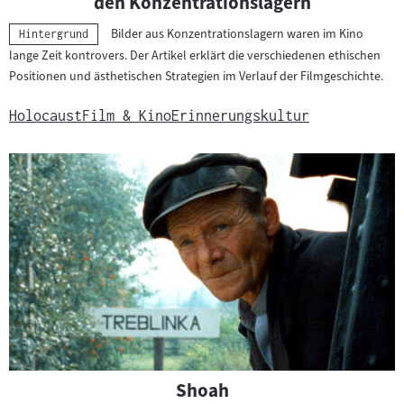
den Konzentrationslagern
Bilder aus Konzentrationslagern waren im Kino
Kategorie:
Hintergrund
lange Zeit kontrovers. Der Artikel erklärt die verschiedenen ethischen
Positionen und ästhetischen Strategien im Verlauf der Filmgeschichte.
Holocaust
Film & Kino
Erinnerungskultur
Shoah