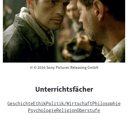
Copyright
©
© 2016 Sony Pictures Releasing GmbH
Unterrichtsfächer
Geschichte
Ethik
Politik/Wirtschaft
Philosophie
Psychologie
Religion
Oberstufe