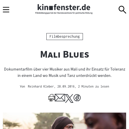
Sprungmarken
Direkt
Direkt
Navigation
zum
zur
Inhalt
Navigation
am
Seitenende
Kategorie:
Filmbesprechung
"
"
Mali Blues
Dokumentarfilm über vier Musiker aus Mali und ihr Einsatz für Toleranz
in einem Land wo Musik und Tanz unterdrückt werden.
Von
Reinhard Kleber
, 28.09.2016
, 2 Minuten zu lesen