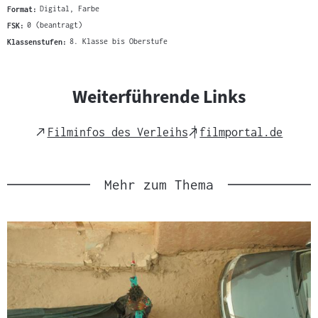
Format:
Digital, Farbe
FSK:
0 (beantragt)
Klassenstufen:
8. Klasse bis Oberstufe
Weiterführende Links
External
External
Filminfos des Verleihs
filmportal.de
Link
Link
Mehr zum Thema