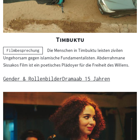
"
"
Timbuktu
Die Menschen in Timbuktu leisten zivilen
Kategorie:
Filmbesprechung
Ungehorsam gegen islamische Fundamentalisten. Abderrahmane
Sissakos Film ist ein poetisches Plädoyer für die Freiheit des Willens.
Gender & Rollenbilder
Drama
ab 15 Jahren