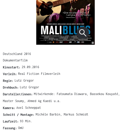
Deutschland 2016
Dokumentarfilm
Kinostart:
29.09.2016
Verleih:
Real Fiction Filmverleih
Regie:
Lutz Gregor
Drehbuch:
Lutz Gregor
Darsteller/innen:
Mitwirkende: Fatoumata Diawara, Bassekou Kouyaté,
Master Soumy, Ahmed Ag Kaedi u.a.
Kamera:
Axel Schneppat
Schnitt / Montage:
Michèle Barbin, Markus Schmidt
Laufzeit:
93 Min.
Fassung:
OmU