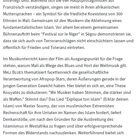
unterlegt sind. Während sich die vier Hauptprotagonisten auf
Inhalt:
Französisch verständigen, singen sie meist in ihren afrikanischen
Muttersprachen – ein Symbol für die friedliche Koexistenz von 300
Ethnien in Mali. Gemeinsam ist den Musikern die Ablehnung eines
fundamentalistischen Islam. Vor allem bei einem gemeinsamen
Bühnenauftritt beim "Festival sur le Niger" in Ségou demonstrieren sie,
dass sie sich auch von Terroranschlägen nicht einschüchtern lassen und
öffentlich für Frieden und Toleranz eintreten.
Im Musikunterricht kann der Film als Ausgangspunkt für die Frage
"
stehen, warum Mali als Wiege des Blues und Hort der Weltmusik gilt.
"
Mali Blues
thematisiert facettenreich die gesellschaftliche
Verantwortung von Afropop-Stars, deren Äußerungen gerade in der
jungen Generation Gewicht haben. Hier bietet es sich an, eine These
Kouyatés zu diskutieren: "Wir Musiker haben Stimmen, die stärker sind
als Waffen." Stimmt das? Das Lied "Explique ton islam" (Erklär deinen
Islam) von Master Soumy, der von muslimischen Extremisten
Rechenschaft für ihre Untaten im Namen des Islam fordert, liefert
Denkanstöße, um nach den Gründen für die Ausbreitung des
Islamismus in Westafrika zu fragen und über erfolgversprechende
Formen des Widerstands nachzudenken. Weiterführend bietet sich