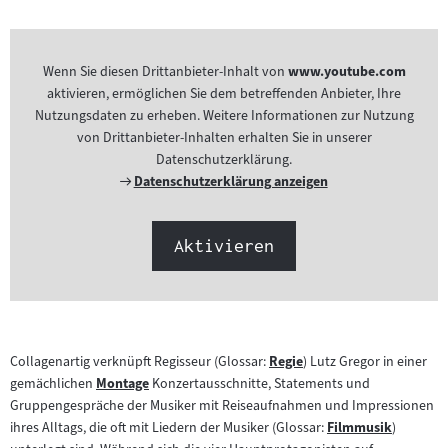
Wenn Sie diesen Drittanbieter-Inhalt von
www.youtube.com
aktivieren, ermöglichen Sie dem betreffenden Anbieter, Ihre
Nutzungsdaten zu erheben. Weitere Informationen zur Nutzung
von Drittanbieter-Inhalten erhalten Sie in unserer
Datenschutzerklärung.
Externer
Datenschutzerklärung anzeigen
Link:
Aktivieren
Collagenartig verknüpft Regisseur (Glossar:
Regie
) Lutz Gregor in einer
Zum
gemächlichen
Montage
Konzertausschnitte, Statements und
Zum
Inhalt:
Gruppengespräche der Musiker mit Reiseaufnahmen und Impressionen
Inhalt:
ihres Alltags, die oft mit Liedern der Musiker (Glossar:
Filmmusik
)
Zum