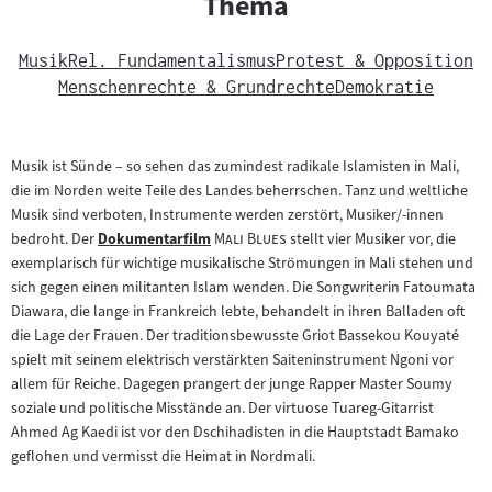
Thema
Musik
Rel. Fundamentalismus
Protest & Opposition
Menschenrechte & Grundrechte
Demokratie
Musik ist Sünde – so sehen das zumindest radikale Islamisten in Mali,
die im Norden weite Teile des Landes beherrschen. Tanz und weltliche
Musik sind verboten, Instrumente werden zerstört, Musiker/-innen
"
"
bedroht. Der
Dokumentarfilm
Mali Blues
stellt vier Musiker vor, die
Zum
exemplarisch für wichtige musikalische Strömungen in Mali stehen und
Inhalt:
sich gegen einen militanten Islam wenden. Die Songwriterin Fatoumata
Diawara, die lange in Frankreich lebte, behandelt in ihren Balladen oft
die Lage der Frauen. Der traditionsbewusste Griot Bassekou Kouyaté
spielt mit seinem elektrisch verstärkten Saiteninstrument Ngoni vor
allem für Reiche. Dagegen prangert der junge Rapper Master Soumy
soziale und politische Misstände an. Der virtuose Tuareg-Gitarrist
Ahmed Ag Kaedi ist vor den Dschihadisten in die Hauptstadt Bamako
geflohen und vermisst die Heimat in Nordmali.