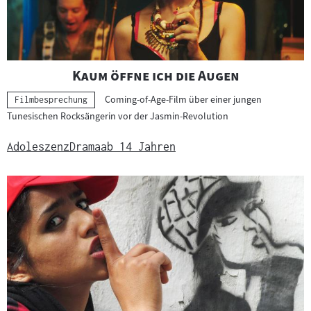
"
"
Kaum öffne ich die Augen
Coming-of-Age-Film über einer jungen
Kategorie:
Filmbesprechung
Tunesischen Rocksängerin vor der Jasmin-Revolution
Adoleszenz
Drama
ab 14 Jahren