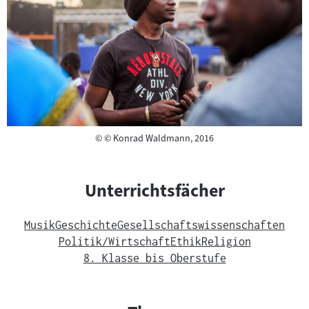
Copyright
©
© Konrad Waldmann, 2016
Unterrichtsfächer
Musik
Geschichte
Gesellschaftswissenschaften
Politik/Wirtschaft
Ethik
Religion
8. Klasse bis Oberstufe