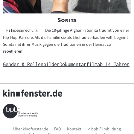
"
"
Sonita
Die 18-jährige Afghanin Sonita träumt von einer
Kategorie:
Filmbesprechung
Hip-Hop-Karriere. Als die Familie sie als Ehefrau verkaufen will, beginnt
Sonita mit ihrer Musik gegen die Traditionen in der Heimat zu
rebellieren.
Gender & Rollenbilder
Dokumentarfilm
ab 14 Jahren
Seitenfußnavigation
(Link
Über kinofenster.de
FAQ
Kontakt
bpb Filmbildung
öffnet