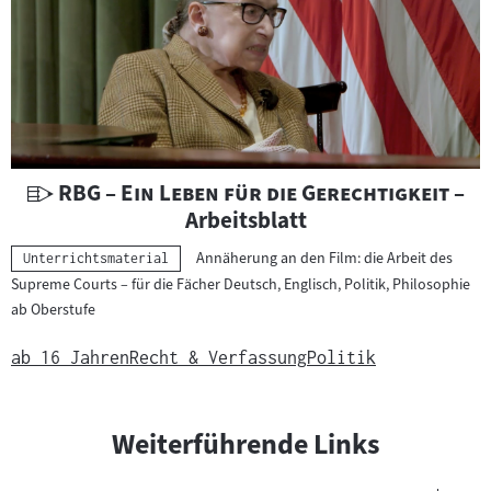
U
"
"
RBG – Ein Leben für die Gerechtigkeit
–
n
Arbeitsblatt
t
Annäherung an den Film: die Arbeit des
Kategorie:
Unterrichtsmaterial
e
Supreme Courts – für die Fächer Deutsch, Englisch, Politik, Philosophie
r
ab Oberstufe
r
i
ab 16 Jahren
Recht & Verfassung
Politik
c
h
t
Weiterführende Links
s