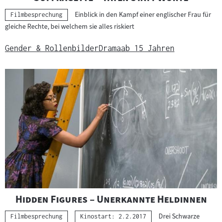
Einblick in den Kampf einer englischer Frau für
Kategorie:
Filmbesprechung
gleiche Rechte, bei welchem sie alles riskiert
Gender & Rollenbilder
Drama
ab 15 Jahren
"
"
Hidden Figures – Unerkannte Heldinnen
Drei Schwarze
Kategorie:
Filmbesprechung
Kinostart: 2.2.2017