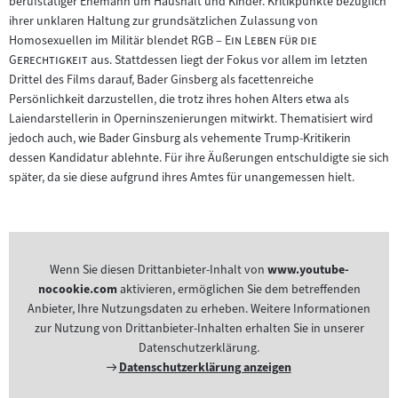
berufstätiger Ehemann um Haushalt und Kinder. Kritikpunkte bezüglich
ihrer unklaren Haltung zur grundsätzlichen Zulassung von
"
Homosexuellen im Militär blendet
RGB – Ein Leben für die
"
Gerechtigkeit
aus. Stattdessen liegt der Fokus vor allem im letzten
Drittel des Films darauf, Bader Ginsberg als facettenreiche
Persönlichkeit darzustellen, die trotz ihres hohen Alters etwa als
Laiendarstellerin in Operninszenierungen mitwirkt. Thematisiert wird
jedoch auch, wie Bader Ginsburg als vehemente Trump-Kritikerin
dessen Kandidatur ablehnte. Für ihre Äußerungen entschuldigte sie sich
später, da sie diese aufgrund ihres Amtes für unangemessen hielt.
Wenn Sie diesen Drittanbieter-Inhalt von
www.youtube-
nocookie.com
aktivieren, ermöglichen Sie dem betreffenden
Anbieter, Ihre Nutzungsdaten zu erheben. Weitere Informationen
zur Nutzung von Drittanbieter-Inhalten erhalten Sie in unserer
Datenschutzerklärung.
Externer
Datenschutzerklärung anzeigen
Link: