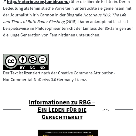
Zum
http://notoriousrbg.tumblr.com/
) über die liberale Richterin. Deren
(öffnet
externen
Bedeutung als feministische Vorreiterin untersuchte sie gemeinsam mit
im
Inhalt:
der Journalistin Irin Carmon in der Biografie
Notorious RBG: The Life
neuen
and Times of Ruth Bader Ginsberg
(2015). Daran anknüpfend lässt sich
Tab)
beispielsweise im Philosophieunterricht der Einfluss der 85-Jährigen auf
die junge Generation von Feministinnen untersuchen.
Der Text ist lizenziert nach der Creative Commons Attribution-
NonCommercial-NoDerivs 3.0 Germany Lizenz.
"
Informationen zu
RBG –
Ein Leben für die
"
Gerechtigkeit