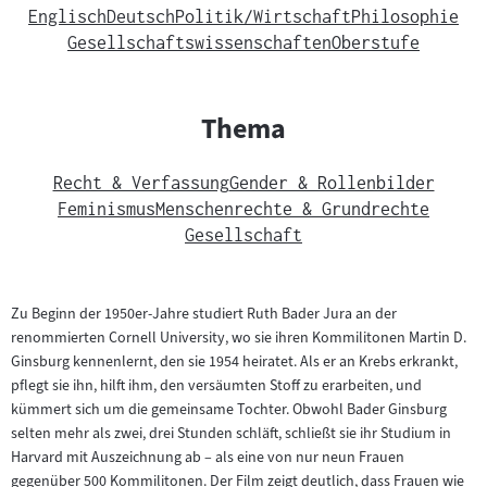
Englisch
Deutsch
Politik/Wirtschaft
Philosophie
Gesellschaftswissenschaften
Oberstufe
Thema
Recht & Verfassung
Gender & Rollenbilder
Feminismus
Menschenrechte & Grundrechte
Gesellschaft
Zu Beginn der 1950er-Jahre studiert Ruth Bader Jura an der
renommierten Cornell University, wo sie ihren Kommilitonen Martin D.
Ginsburg kennenlernt, den sie 1954 heiratet. Als er an Krebs erkrankt,
pflegt sie ihn, hilft ihm, den versäumten Stoff zu erarbeiten, und
kümmert sich um die gemeinsame Tochter. Obwohl Bader Ginsburg
selten mehr als zwei, drei Stunden schläft, schließt sie ihr Studium in
Harvard mit Auszeichnung ab – als eine von nur neun Frauen
gegenüber 500 Kommilitonen. Der Film zeigt deutlich, dass Frauen wie