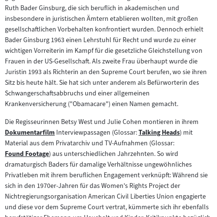
Ruth Bader Ginsburg, die sich beruflich in akademischen und
insbesondere in juristischen Ämtern etablieren wollten, mit großen
gesellschaftlichen Vorbehalten konfrontiert wurden. Dennoch erhielt
Bader Ginsburg 1963 einen Lehrstuhl für Recht und wurde zu einer
wichtigen Vorreiterin im Kampf für die gesetzliche Gleichstellung von
Frauen in der US-Gesellschaft. Als zweite Frau überhaupt wurde die
Juristin 1993 als Richterin an den Supreme Court berufen, wo sie ihren
Sitz bis heute hält. Sie hat sich unter anderem als Befürworterin des
Schwangerschaftsabbruchs und einer allgemeinen
Krankenversicherung ("Obamacare") einen Namen gemacht.
Die Regisseurinnen Betsy West und Julie Cohen montieren in ihrem
Dokumentarfilm
Interviewpassagen (Glossar:
Talking Heads
) mit
Zum
Zum
Material aus dem Privatarchiv und TV-Aufnahmen (Glossar:
Inhalt:
Inhalt:
Found Footage
) aus unterschiedlichen Jahrzehnten. So wird
Zum
dramaturgisch Baders für damalige Verhältnisse ungewöhnliches
Inhalt:
Privatleben mit ihrem beruflichen Engagement verknüpft: Während sie
sich in den 1970er-Jahren für das Women's Rights Project der
Nichtregierungsorganisation American Civil Liberties Union engagierte
und diese vor dem Supreme Court vertrat, kümmerte sich ihr ebenfalls