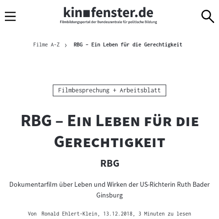
Sprungmarken
Direkt
Direkt
Navigation
zum
zur
Inhalt
Navigation
Brotkrümelnavigation
am
Aktuelle Seite
Filme A-Z
RBG – Ein Leben für die Gerechtigkeit
Seitenende
Kategorie:
Filmbesprechung + Arbeitsblatt
"
RBG – Ein Leben für die
"
Gerechtigkeit
RBG
Dokumentarfilm über Leben und Wirken der US-Richterin Ruth Bader
Ginsburg
Von
Ronald Ehlert-Klein
, 13.12.2018
, 3 Minuten zu lesen