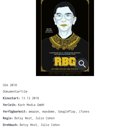
USA 2018
Dokumentarfilm
Kinostart:
13.12.2018
Verleih:
Koch Media GmbH
Verfügbarkeit:
amazon, maxdome, GooglePlay, iTunes
Regie:
Betsy West, Julie Cohen
Drehbuch:
Betsy West, Julie Cohen