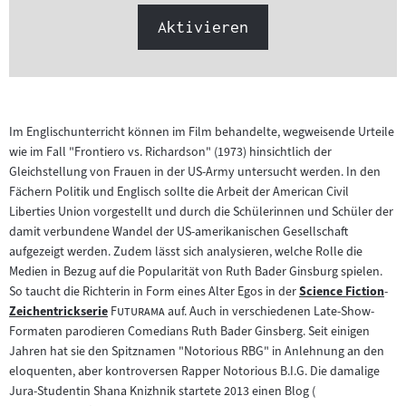
Aktivieren
Im Englischunterricht können im Film behandelte, wegweisende Urteile
wie im Fall "Frontiero vs. Richardson" (1973) hinsichtlich der
Gleichstellung von Frauen in der US-Army untersucht werden. In den
Fächern Politik und Englisch sollte die Arbeit der American Civil
Liberties Union vorgestellt und durch die Schülerinnen und Schüler der
damit verbundene Wandel der US-amerikanischen Gesellschaft
aufgezeigt werden. Zudem lässt sich analysieren, welche Rolle die
Medien in Bezug auf die Popularität von Ruth Bader Ginsburg spielen.
So taucht die Richterin in Form eines Alter Egos in der
Science Fiction
-
Zum
"
"
Zeichentrickserie
Futurama
auf. Auch in verschiedenen Late-Show-
Zum
Inhalt:
Formaten parodieren Comedians Ruth Bader Ginsberg. Seit einigen
Inhalt:
Jahren hat sie den Spitznamen "Notorious RBG" in Anlehnung an den
eloquenten, aber kontroversen Rapper Notorious B.I.G. Die damalige
Jura-Studentin Shana Knizhnik startete 2013 einen Blog (