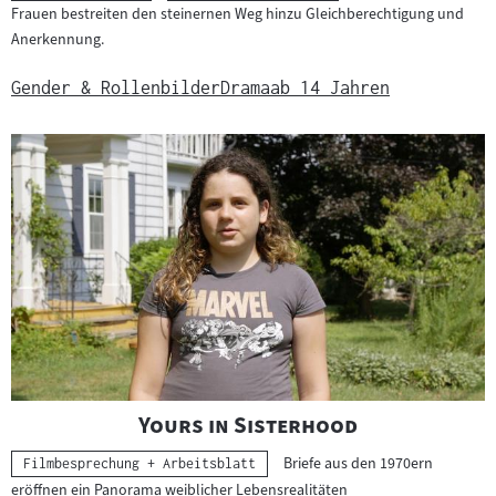
Frauen bestreiten den steinernen Weg hinzu Gleichberechtigung und
Anerkennung.
Gender & Rollenbilder
Drama
ab 14 Jahren
"
"
Yours in Sisterhood
Briefe aus den 1970ern
Kategorie:
Filmbesprechung + Arbeitsblatt
eröffnen ein Panorama weiblicher Lebensrealitäten