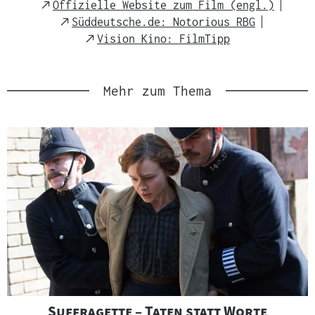
m
External
Offizielle Website zum Film (engl.)
a
Link
External
Süddeutsche.de: Notorious RBG
t
Link
External
Vision Kino: FilmTipp
e
Link
r
i
Mehr zum Thema
a
l
:
"
"
Suffragette – Taten statt Worte