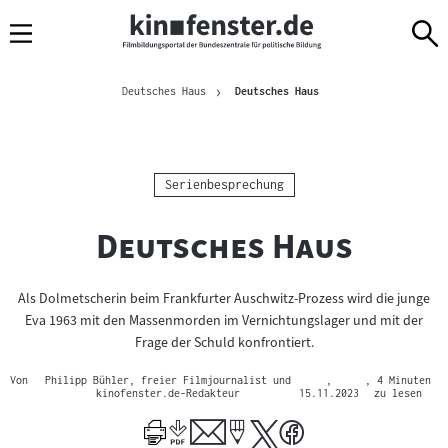
Sprungmarken
Direkt
Direkt
Navigation
zum
zur
Inhalt
Navigation
Brotkrümelnavigation
am
Aktuelle Seite
Deutsches Haus
Deutsches Haus
Seitenende
Kategorie:
Serienbesprechung
"
"
Deutsches Haus
Als Dolmetscherin beim Frankfurter Auschwitz-Prozess wird die junge
Eva 1963 mit den Massenmorden im Vernichtungslager und mit der
Frage der Schuld konfrontiert.
Von
Philipp Bühler, freier Filmjournalist und
,
, 4 Minuten
kinofenster.de-Redakteur
15.11.2023
zu lesen