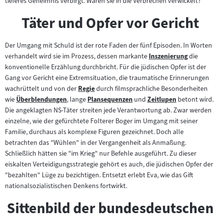
tieferes Geheimnis verbirgt. Waren sie in die Verbrechen verwickelt?
Täter und Opfer vor Gericht
Der Umgang mit Schuld ist der rote Faden der fünf Episoden. In Worten
verhandelt wird sie im Prozess, dessen markante
Inszenierung
die
Zum
konventionelle Erzählung durchbricht. Für die jüdischen Opfer ist der
Inhalt:
Gang vor Gericht eine Extremsituation, die traumatische Erinnerungen
wachrüttelt und von der
Regie
durch filmsprachliche Besonderheiten
Zum
wie
Überblendungen
, lange
Plansequenzen
und
Zeitlupen
betont wird.
Zum
Inhalt:
Zum
Zum
Die angeklagten NS-Täter streiten jede Verantwortung ab. Zwar werden
Inhalt:
Inhalt:
Inhalt:
einzelne, wie der gefürchtete Folterer Boger im Umgang mit seiner
Familie, durchaus als komplexe Figuren gezeichnet. Doch alle
betrachten das "Wühlen" in der Vergangenheit als Anmaßung.
Schließlich hätten sie "im Krieg" nur Befehle ausgeführt. Zu dieser
eiskalten Verteidigungsstrategie gehört es auch, die jüdischen Opfer der
"bezahlten" Lüge zu bezichtigen. Entsetzt erlebt Eva, wie das Gift
nationalsozialistischen Denkens fortwirkt.
Sittenbild der bundesdeutschen