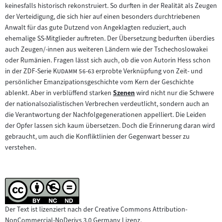
keinesfalls historisch rekonstruiert. So durften in der Realität als Zeugen
der Verteidigung, die sich hier auf einen besonders durchtriebenen
Anwalt für das gute Dutzend von Angeklagten reduziert, auch
ehemalige SS-Mitglieder auftreten. Der Übersetzung bedurften überdies
auch Zeugen/-innen aus weiteren Ländern wie der Tschechoslowakei
oder Rumänien. Fragen lässt sich auch, ob die von Autorin Hess schon
"
"
in der ZDF-Serie
Kudamm 56-63
erprobte Verknüpfung von Zeit- und
persönlicher Emanzipationsgeschichte vom Kern der Geschichte
ablenkt. Aber in verblüffend starken
Szenen
wird nicht nur die Schwere
Zum
der nationalsozialistischen Verbrechen verdeutlicht, sondern auch an
Inhalt:
die Verantwortung der Nachfolgegenerationen appelliert. Die Leiden
der Opfer lassen sich kaum übersetzen. Doch die Erinnerung daran wird
gebraucht, um auch die Konfliktlinien der Gegenwart besser zu
verstehen.
Der Text ist lizenziert nach der Creative Commons Attribution-
NonCommercial-NoDerivs 3.0 Germany Lizenz.