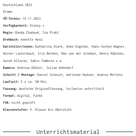
Deutschland 2023
Drama
VÖ-Termin:
15.11.2023
Verfügbarkeit:
Disney +
Regie:
Randa Chahoud, Isa Prahl
Drehbuch:
Annette Hess
Darsteller/innen:
Katharina Stark, Anke Engelke, Hans-Jochen Wagner,
Heiner Lauterbach, Iris Berben, Max von der Groeben, Henry Hübchen,
Aaron Altaras, Sabin Tambrea u.a.
Kamera:
Andreas Köhler, Julian Hohndorf
Schnitt / Montage:
Daniel Scheuch, Adrienne Hudson, Andrea Mertens
Laufzeit:
5 x ca. 50 Min.
Fassung:
deutsche Originalfassung, teilweise untertitelt
Format:
digital, Farbe
FSK:
nicht geprüft
Klassenstufen:
9. Klasse bis Oberstufe
Unterrichtsmaterial