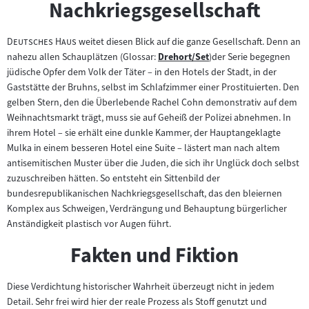
Nachkriegsgesellschaft
"
"
Deutsches Haus
weitet diesen Blick auf die ganze Gesellschaft. Denn an
nahezu allen Schauplätzen (Glossar:
Drehort/Set
)der Serie begegnen
Zum
jüdische Opfer dem Volk der Täter – in den Hotels der Stadt, in der
Inhalt:
Gaststätte der Bruhns, selbst im Schlafzimmer einer Prostituierten. Den
gelben Stern, den die Überlebende Rachel Cohn demonstrativ auf dem
Weihnachtsmarkt trägt, muss sie auf Geheiß der Polizei abnehmen. In
ihrem Hotel – sie erhält eine dunkle Kammer, der Hauptangeklagte
Mulka in einem besseren Hotel eine Suite – lästert man nach altem
antisemitischen Muster über die Juden, die sich ihr Unglück doch selbst
zuzuschreiben hätten. So entsteht ein Sittenbild der
bundesrepublikanischen Nachkriegsgesellschaft, das den bleiernen
Komplex aus Schweigen, Verdrängung und Behauptung bürgerlicher
Anständigkeit plastisch vor Augen führt.
Fakten und Fiktion
Diese Verdichtung historischer Wahrheit überzeugt nicht in jedem
Detail. Sehr frei wird hier der reale Prozess als Stoff genutzt und