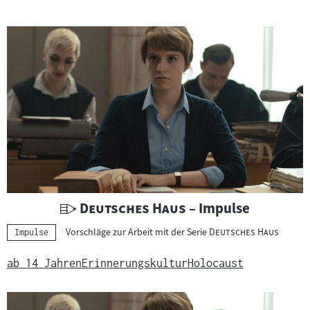
U
"
"
Deutsches Haus
– Impulse
n
"
"
Vorschläge zur Arbeit mit der Serie
Deutsches Haus
Kategorie:
Impulse
t
e
ab 14 Jahren
Erinnerungskultur
Holocaust
r
r