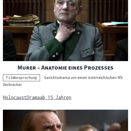
"
"
Murer – Anatomie eines Prozesses
Gerichtsdrama um einen österreichischen NS-
Kategorie:
Filmbesprechung
Verbrecher
Holocaust
Drama
ab 15 Jahren