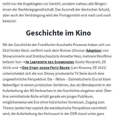
nicht nur die Angeklagten vor Gericht, sondern nahezu alle Bürger/-
innen der Nachkriegsgesellschaft. Das Ausmaß der deutschen Schuld,
aber auch der Verdrängung wird der Protagonistin erst nach und nach
bewusst.
Geschichte im Kino
"
Mit der Geschichte der Frankfurter Auschwitz-Prozesse haben sich vor
"
Deutsches Haus
, verfilmt nach dem Roman (Glossar:
Adaption
) von
Zum
Showrunnerin und Drehbuchautorin Annette Hess, mehrere Kinofilme
Inhalt:
Zum
"
"
befasst: Von
Im Labyrinth des Schweigens
(Giulio Ricciarelli, DE
Zum
"
Filmarchiv:
"
2014) und
Der Staat gegen Fritz Bauer
(Lars Kraume, DE 2015)
Filmarchiv:
unterscheidet sich die von Disney produzierte TV-Serie durch eine
ungewöhnliche Perspektive: Die – fiktive – Dolmetscherin Eva ist klare
Nebenfigur in einem juristischen Verfahren, das als Wendepunkt in der
Aufarbeitung der NS-Verbrechen in die Geschichte eingehen wird. Über
ihre vermittelnde Rolle erhält gerade ein junges Publikum,
möglicherweise wie Eva ohne historisches Vorwissen, Zugang zum
Thema (wobei hier explizit die westdeutsche Perspektive vermittelt
wird, die Aufarbeitung des Holocaust in der DDR stand unter ganz