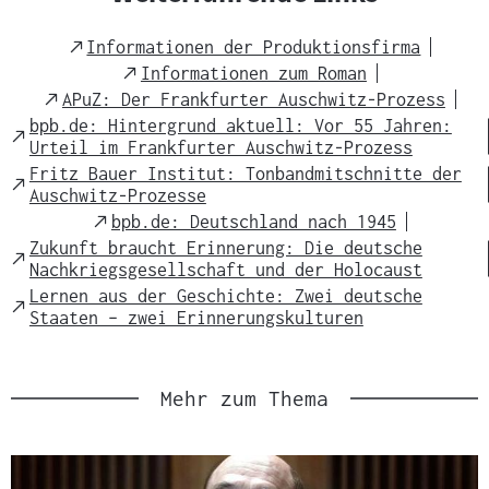
t
s
External
Informationen der Produktionsfirma
m
Link
External
Informationen zum Roman
a
Link
External
APuZ: Der Frankfurter Auschwitz-Prozess
t
Link
bpb.de: Hintergrund aktuell: Vor 55 Jahren:
External
e
Urteil im Frankfurter Auschwitz-Prozess
Link
r
Fritz Bauer Institut: Tonbandmitschnitte der
External
Auschwitz-Prozesse
i
Link
External
bpb.de: Deutschland nach 1945
a
Link
Zukunft braucht Erinnerung: Die deutsche
l
External
Nachkriegsgesellschaft und der Holocaust
Link
:
Lernen aus der Geschichte: Zwei deutsche
External
Staaten – zwei Erinnerungskulturen
Link
Mehr zum Thema