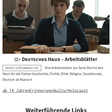
i
c
h
t
s
m
a
t
e
r
U
"
"
Deutsches Haus
– Arbeitsblätter
i
n
"
Drei Arbeitsblätter zur Serie
Deutsches
Kategorie:
a
Unterrichtsmaterial
t
"
Haus
für die Fächer Geschichte, Politik, Ethik, Religion, Sozialkunde,
l
e
Deutsch ab Klasse 9
:
r
r
ab 14 Jahren
Erinnerungskultur
Holocaust
i
c
h
Weiterführende Links