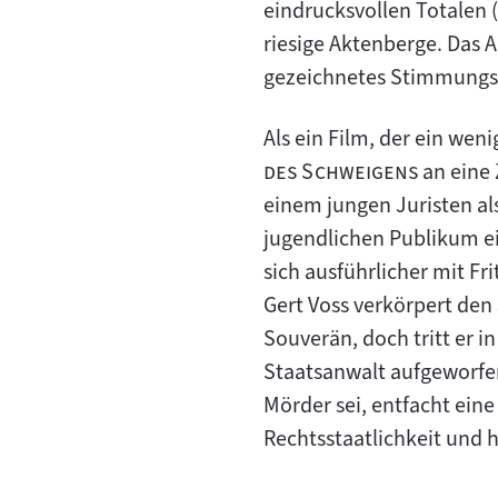
eindrucksvollen Totalen 
riesige Aktenberge. Das A
gezeichnetes Stimmungsb
Als ein Film, der ein wen
"
des Schweigens
an eine 
einem jungen Juristen als 
jugendlichen Publikum ein
sich ausführlicher mit Fr
Gert Voss verkörpert den 
Souverän, doch tritt er 
Staatsanwalt aufgeworfene
Mörder sei, entfacht ein
Rechtsstaatlichkeit und 