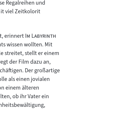
ose Regalreihen und
 viel Zeitkolorit
"
t, erinnert
Im Labyrinth
ts wissen wollten. Mit
 streitet, stellt er einem
regt der Film dazu an,
schäftigen. Der großartige
le als einen jovialen
on einem älteren
ten, ob ihr Vater ein
enheitsbewältigung,