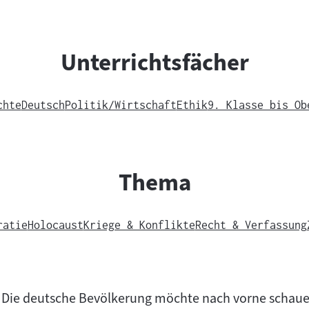
Unterrichtsfächer
chte
Deutsch
Politik/Wirtschaft
Ethik
9. Klasse bis Ob
Thema
ratie
Holocaust
Kriege & Konflikte
Recht & Verfassung
 Die deutsche Bevölkerung möchte nach vorne schauen