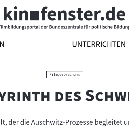
N
UNTERRICHTEN
ATIONSMENÜ
ATIONSMENÜ
NAVIGATIONSME
NAVIGATIONSME
N
SSEN
ÖFFNEN
SCHLIESSEN
Kategorie:
Filmbesprechung
byrinth des Schw
t, der die Auschwitz-Prozesse begleitet 