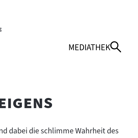
MEDIATHEK
NÜ
NÜ
NAVIGATIONSMEN
NAVIGATIONSMEN
ÖFFNEN
SCHLIESSEN
"
eigens
und dabei die schlimme Wahrheit des