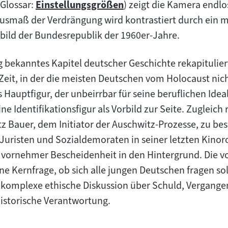
(Glossar:
Einstellungsgrößen
) zeigt die Kamera endl
Zum
usmaß der Verdrängung wird kontrastiert durch ein mit
Inhalt:
ild der Bundesrepublik der 1960er-Jahre.
ig bekanntes Kapitel deutscher Geschichte rekapitulier
Zeit, in der die meisten Deutschen vom Holocaust nich
Hauptfigur, der unbeirrbar für seine beruflichen Ideale
e Identifikationsfigur als Vorbild zur Seite. Zugleich 
itz Bauer, dem Initiator der Auschwitz-Prozesse, zu be
Juristen und Sozialdemoraten in seiner letzten Kinorol
in vornehmer Bescheidenheit in den Hintergrund. Die v
 Kernfrage, ob sich alle jungen Deutschen fragen soll
e komplexe ethische Diskussion über Schuld, Vergang
historische Verantwortung.