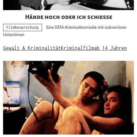
"
"
Hände hoch oder ich schieße
Eine DEFA-Kriminalkomödie mit subversiven
Kategorie:
Filmbesprechung
Untertönen
Gewalt & Kriminalität
Kriminalfilm
ab 14 Jahren