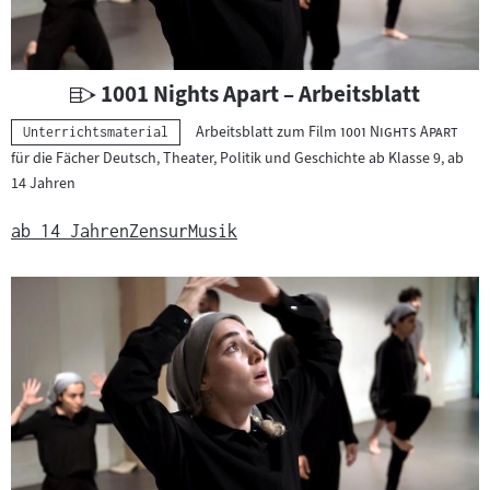
U
1001 Nights Apart – Arbeitsblatt
n
"
"
Arbeitsblatt zum Film
1001 Nights Apart
Kategorie:
Unterrichtsmaterial
t
für die Fächer Deutsch, Theater, Politik und Geschichte ab Klasse 9, ab
e
14 Jahren
r
r
ab 14 Jahren
Zensur
Musik
i
c
h
t
s
m
a
t
e