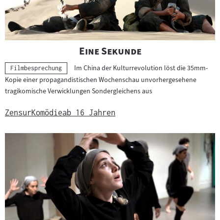
r
i
a
l
"
"
Eine Sekunde
:
Im China der Kulturrevolution löst die 35mm-
Kategorie:
Filmbesprechung
Kopie einer propagandistischen Wochenschau unvorhergesehene
tragikomische Verwicklungen Sondergleichens aus
Zensur
Komödie
ab 16 Jahren