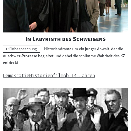
"
"
Im Labyrinth des Schweigens
Historiendrama um ein junger Anwalt, der die
Kategorie:
Filmbesprechung
Auschwitz-Prozesse begleitet und dabei die schlimme Wahrheit des KZ
entdeckt
Demokratie
Historienfilm
ab 14 Jahren