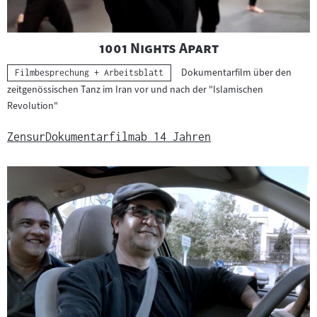
r
i
a
"
"
1001 Nights Apart
l
Dokumentarfilm über den
Kategorie:
Filmbesprechung + Arbeitsblatt
:
zeitgenössischen Tanz im Iran vor und nach der "Islamischen
Revolution"
Zensur
Dokumentarfilm
ab 14 Jahren