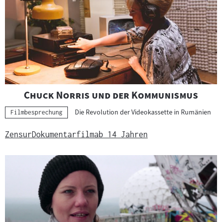
h
e
r
g
e
b
n
i
"
"
Chuck Norris und der Kommunismus
s
Die Revolution der Videokassette in Rumänien
s
Kategorie:
Filmbesprechung
e
Zensur
Dokumentarfilm
ab 14 Jahren