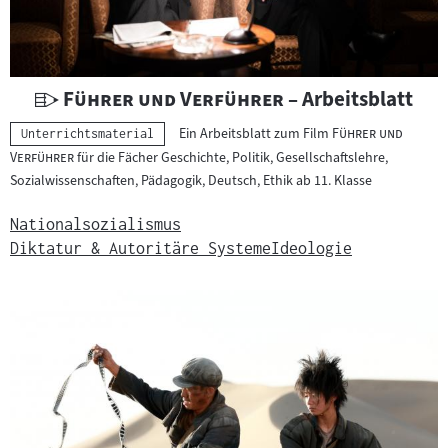
e
r
i
a
U
"
"
Führer und Verführer
– Arbeitsblatt
l
n
"
Ein Arbeitsblatt zum Film
Führer und
Kategorie:
Unterrichtsmaterial
:
t
"
Verführer
für die Fächer Geschichte, Politik, Gesellschaftslehre,
e
Sozialwissenschaften, Pädagogik, Deutsch, Ethik ab 11. Klasse
r
r
Nationalsozialismus
i
Diktatur & Autoritäre Systeme
Ideologie
c
h
t
s
m
a
t
e