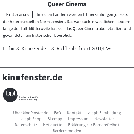
Queer Cinema
In vielen Ländern werden Filmerzählungen jenseits
Kategorie:
Hintergrund
der heterosexuellen Norm zensiert. Das war auch in westlichen Ländern
lange der Fall. Mittlerweile hat sich das Queer Cinema aber etabliert und
gewandelt – ein historischer Überblick.
Film & Kino
Gender & Rollenbilder
LGBTQIA+
Seitenfußnavigation
(Link
Über kinofenster.de
FAQ
Kontakt
bpb Filmbildung
öffnet
(Link
bpb Shop
Sitemap
Impressum
Newsletter
im
öffnet
Datenschutz
Netiquette
Erklärung zur Barrierefreiheit
neuen
im
Fenster)
Barriere melden
neuen