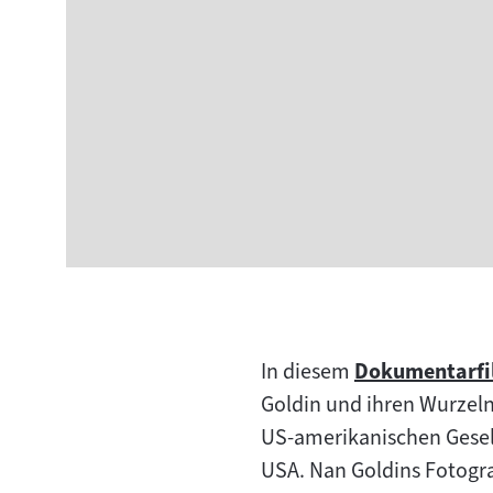
In diesem
Dokumentarfi
Zum
Goldin und ihren Wurzeln
Inhalt:
US-amerikanischen Gesell
USA. Nan Goldins Fotogra