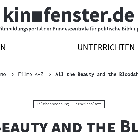
EN
UNTERRICHTEN
ATIONSMENÜ
ATIONSMENÜ
NAVIGATIONSM
NAVIGATIONSM
N
SSEN
ÖFFNEN
SCHLIESSEN
lme
Filme A-Z
All the Beauty and the Bloods
Kategorie:
Filmbesprechung + Arbeitsblatt
Beauty and the 