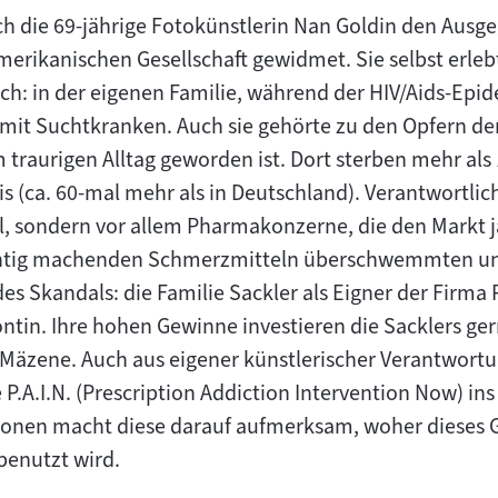
ch die 69-jährige Fotokünstlerin Nan Goldin den Ausg
erikanischen Gesellschaft gewidmet. Sie selbst erlebt
ch: in der eigenen Familie, während der HIV/Aids-Epi
mit Suchtkranken. Auch sie gehörte zu den Opfern de
m traurigen Alltag geworden ist. Dort sterben mehr al
is (ca. 60-mal mehr als in Deutschland). Verantwortlich
l, sondern vor allem Pharmakonzerne, die den Markt 
chtig machenden Schmerzmitteln überschwemmten und
es Skandals: die Familie Sackler als Eigner der Firm
in. Ihre hohen Gewinne investieren die Sacklers gerne
 Mäzene. Auch aus eigener künstlerischer Verantwortu
 P.A.I.N. (Prescription Addiction Intervention Now) ins
onen macht diese darauf aufmerksam, woher dieses 
benutzt wird.