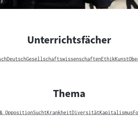
Unterrichtsfächer
sch
Deutsch
Gesellschaftswissenschaften
Ethik
Kunst
Obe
Thema
& Opposition
Sucht
Krankheit
Diversität
Kapitalismus
F