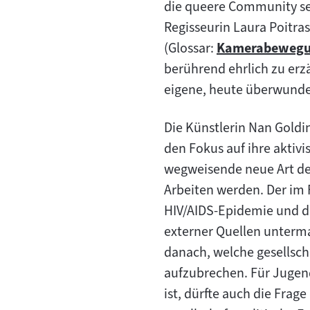
die queere Community sei
Regisseurin Laura Poitras
(Glossar:
Kamerabewegu
Zum
berührend ehrlich zu erzä
Inhalt:
eigene, heute überwund
Die Künstlerin Nan Goldi
den Fokus auf ihre aktivi
wegweisende neue Art de
Arbeiten werden. Der im
HIV/AIDS-Epidemie und de
externer Quellen unterma
danach, welche gesellsch
aufzubrechen. Für Jugend
ist, dürfte auch die Frag