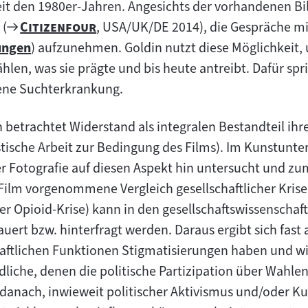
t den 1980er-Jahren. Angesichts der vorhandenen Bil
Zum
"
"
 (
Citizenfour
, USA/UK/DE 2014), die Gespräche m
Filmarchiv:
ngen
) aufzunehmen. Goldin nutzt diese Möglichkeit,
hlen, was sie prägte und bis heute antreibt. Dafür spri
ene Suchterkrankung.
n betrachtet Widerstand als integralen Bestandteil ih
stische Arbeit zur Bedingung des Films). Im Kunstunte
r Fotografie auf diesen Aspekt hin untersucht und z
 Film vorgenommene Vergleich gesellschaftlicher Kri
r Opioid-Krise) kann in den gesellschaftswissenschaft
uert bzw. hinterfragt werden. Daraus ergibt sich fast
aftlichen Funktionen Stigmatisierungen haben und wie
liche, denen die politische Partizipation über Wahlen
e danach, inwieweit politischer Aktivismus und/oder K