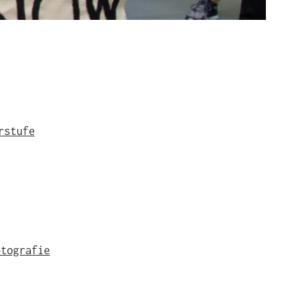
rstufe
otografie