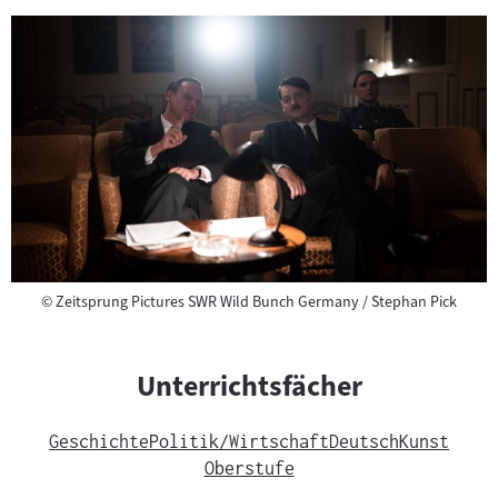
Copyright
©
Zeitsprung Pictures SWR Wild Bunch Germany / Stephan Pick
Unterrichtsfächer
Geschichte
Politik/Wirtschaft
Deutsch
Kunst
Oberstufe