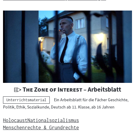
c
h
t
s
m
a
t
e
r
i
a
l
U
"
"
The Zone of Interest
– Arbeitsblatt
:
n
Ein Arbeitsblatt für die Fächer Geschichte,
Kategorie:
Unterrichtsmaterial
t
Politik, Ethik, Sozialkunde, Deutsch ab 11. Klasse, ab 16 Jahren
e
r
Holocaust
Nationalsozialismus
r
Menschenrechte & Grundrechte
i