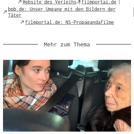
External
External
Website des Verleihs
filmportal.de
s
Link
Link
bpb.de: Unser Umgang mit den Bildern der
External
m
Täter
Link
a
External
filmportal.de: NS-Propagandafilme
Link
t
e
r
Mehr zum Thema
i
a
l
: