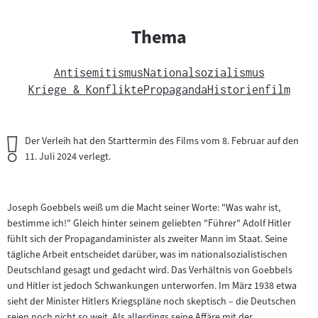
Thema
Antisemitismus
Nationalsozialismus
Kriege & Konflikte
Propaganda
Historienfilm
Wichtiger
Der Verleih hat den Starttermin des Films vom 8. Februar auf den
Hinweis:
11. Juli 2024 verlegt.
Joseph Goebbels weiß um die Macht seiner Worte: "Was wahr ist,
bestimme ich!" Gleich hinter seinem geliebten "Führer" Adolf Hitler
fühlt sich der Propagandaminister als zweiter Mann im Staat. Seine
tägliche Arbeit entscheidet darüber, was im nationalsozialistischen
Deutschland gesagt und gedacht wird. Das Verhältnis von Goebbels
und Hitler ist jedoch Schwankungen unterworfen. Im März 1938 etwa
sieht der Minister Hitlers Kriegspläne noch skeptisch – die Deutschen
seien noch nicht so weit. Als allerdings seine Affäre mit der