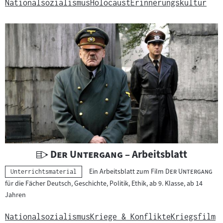
r
Nationalsozialismus
Holocaust
Erinnerungskultur
r
i
c
h
t
s
m
a
t
e
r
i
U
"
"
Der Untergang
– Arbeitsblatt
a
n
"
"
Ein Arbeitsblatt zum Film
Der Untergang
Kategorie:
Unterrichtsmaterial
l
t
für die Fächer Deutsch, Geschichte, Politik, Ethik, ab 9. Klasse, ab 14
:
e
Jahren
r
r
Nationalsozialismus
Kriege & Konflikte
Kriegsfilm