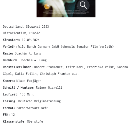
Deutschland, Slowakei 2023
Historienfilm, Biopic
Kinostart:
12.09.2024
Verleih:
Wild Bunch Germany GmbH (ehemals Senator Film Verleih)
Regie:
Joachim A. Lang
Drehbuch:
Joachim A. Lang
Darsteller/innen:
Robert Stadlober, Fritz Karl, Franziska Weisz, Sascha
Göpel, Katia Fellin, Christoph Franken u.a.
Kamera:
Klaus Fuxjäger
Schnitt / Montage:
Rainer Nigrelli
Laufzeit:
135 Min.
Fassung:
Deutsche Originalfassung
Format:
Farbe/Schwarz-Weiß
FSK:
12
Klassenstufe:
Oberstufe