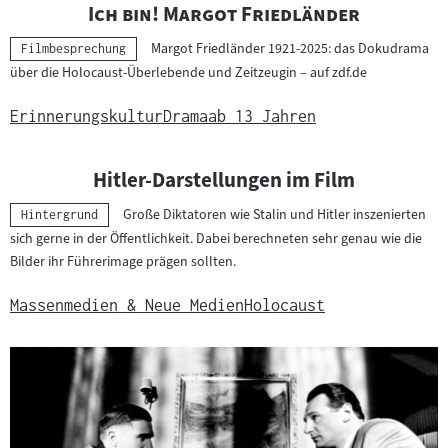
"
"
Ich bin! Margot Friedländer
Margot Friedländer 1921-2025: das Dokudrama
Kategorie:
Filmbesprechung
über die Holocaust-Überlebende und Zeitzeugin – auf zdf.de
Erinnerungskultur
Drama
ab 13 Jahren
Hitler-Darstellungen im Film
Große Diktatoren wie Stalin und Hitler inszenierten
Kategorie:
Hintergrund
sich gerne in der Öffentlichkeit. Dabei berechneten sehr genau wie die
Bilder ihr Führerimage prägen sollten.
Massenmedien & Neue Medien
Holocaust