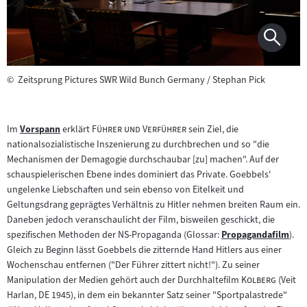
©
Zeitsprung Pictures SWR Wild Bunch Germany / Stephan Pick
"
"
Im
Vorspann
erklärt
Führer und Verführer
sein Ziel, die
Zum
nationalsozialistische Inszenierung zu durchbrechen und so "die
Inhalt:
Mechanismen der Demagogie durchschaubar [zu] machen". Auf der
schauspielerischen Ebene indes dominiert das Private. Goebbels'
ungelenke Liebschaften und sein ebenso von Eitelkeit und
Geltungsdrang geprägtes Verhältnis zu Hitler nehmen breiten Raum ein.
Daneben jedoch veranschaulicht der Film, bisweilen geschickt, die
spezifischen Methoden der NS-Propaganda (Glossar:
Propagandafilm
).
Zum
Gleich zu Beginn lässt Goebbels die zitternde Hand Hitlers aus einer
Inhalt:
Wochenschau entfernen ("Der Führer zittert nicht!"). Zu seiner
"
"
Manipulation der Medien gehört auch der Durchhaltefilm
Kolberg
(Veit
Harlan, DE 1945), in dem ein bekannter Satz seiner "Sportpalastrede"