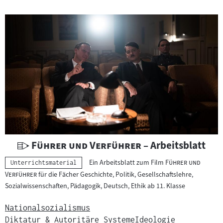
i
c
h
t
s
m
a
t
e
r
i
a
U
"
"
Führer und Verführer
– Arbeitsblatt
l
n
"
Ein Arbeitsblatt zum Film
Führer und
Kategorie:
Unterrichtsmaterial
:
t
"
Verführer
für die Fächer Geschichte, Politik, Gesellschaftslehre,
e
Sozialwissenschaften, Pädagogik, Deutsch, Ethik ab 11. Klasse
r
r
Nationalsozialismus
i
Diktatur & Autoritäre Systeme
Ideologie