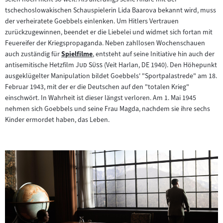
tschechoslowakischen Schauspielerin Lida Baarova bekannt wird, muss
der verheiratete Goebbels einlenken. Um Hitlers Vertrauen
zurückzugewinnen, beendet er die Liebelei und widmet sich fortan mit
Feuereifer der Kriegspropaganda. Neben zahllosen Wochenschauen
auch zuständig für
Spielfilme
, entsteht auf seine Initiative hin auch der
Zum
"
"
antisemitische Hetzfilm
Jud Süß
(Veit Harlan, DE 1940). Den Höhepunkt
Inhalt:
ausgeklügelter Manipulation bildet Goebbels' "Sportpalastrede" am 18.
Februar 1943, mit der er die Deutschen auf den "totalen Krieg"
einschwört. In Wahrheit ist dieser längst verloren. Am 1. Mai 1945
nehmen sich Goebbels und seine Frau Magda, nachdem sie ihre sechs
Kinder ermordet haben, das Leben.