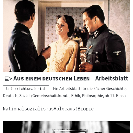
c
h
t
s
m
a
t
e
r
i
a
U
"
"
Aus einem deutschen Leben
– Arbeitsblatt
l
n
Ein Arbeitsblatt für die Fächer Geschichte,
Kategorie:
Unterrichtsmaterial
:
t
Deutsch, Sozial-/Gemeinschaftskunde, Ethik, Philosophie, ab 11. Klasse
e
r
Nationalsozialismus
Holocaust
Biopic
r
i
c