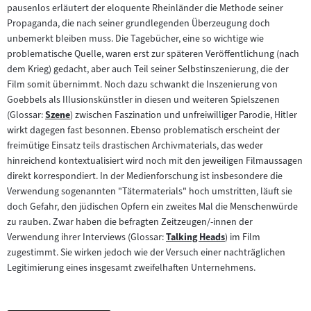
pausenlos erläutert der eloquente Rheinländer die Methode seiner
Propaganda, die nach seiner grundlegenden Überzeugung doch
unbemerkt bleiben muss. Die Tagebücher, eine so wichtige wie
problematische Quelle, waren erst zur späteren Veröffentlichung (nach
dem Krieg) gedacht, aber auch Teil seiner Selbstinszenierung, die der
Film somit übernimmt. Noch dazu schwankt die Inszenierung von
Goebbels als Illusionskünstler in diesen und weiteren Spielszenen
(Glossar:
Szene
) zwischen Faszination und unfreiwilliger Parodie, Hitler
Zum
wirkt dagegen fast besonnen. Ebenso problematisch erscheint der
Inhalt:
freimütige Einsatz teils drastischen Archivmaterials, das weder
hinreichend kontextualisiert wird noch mit den jeweiligen Filmaussagen
direkt korrespondiert. In der Medienforschung ist insbesondere die
Verwendung sogenannten "Tätermaterials" hoch umstritten, läuft sie
doch Gefahr, den jüdischen Opfern ein zweites Mal die Menschenwürde
zu rauben. Zwar haben die befragten Zeitzeugen/-innen der
Verwendung ihrer Interviews (Glossar:
Talking Heads
) im Film
Zum
zugestimmt. Sie wirken jedoch wie der Versuch einer nachträglichen
Inhalt:
Legitimierung eines insgesamt zweifelhaften Unternehmens.