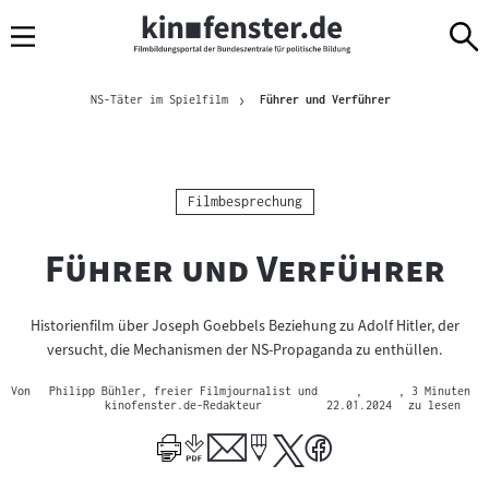
Sprungmarken
Direkt
Direkt
Navigation
zum
zur
Inhalt
Navigation
Brotkrümelnavigation
am
Aktuelle Seite
NS-Täter im Spielfilm
Führer und Verführer
Seitenende
Kategorie:
Filmbesprechung
"
"
Führer und Verführer
Historienfilm über Joseph Goebbels Beziehung zu Adolf Hitler, der
versucht, die Mechanismen der NS-Propaganda zu enthüllen.
Von
Philipp Bühler, freier Filmjournalist und
,
, 3 Minuten
kinofenster.de-Redakteur
22.01.2024
zu lesen