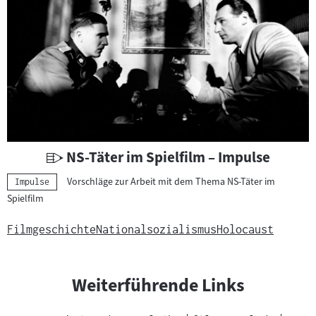
h
t
s
m
a
t
e
r
i
U
NS-Täter im Spielfilm – Impulse
a
n
Vorschläge zur Arbeit mit dem Thema NS-Täter im
Kategorie:
Impulse
l
t
Spielfilm
:
e
r
Filmgeschichte
Nationalsozialismus
Holocaust
r
i
c
Weiterführende Links
h
t