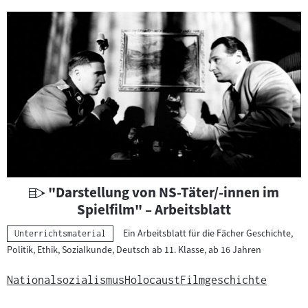
c
h
t
s
m
a
t
e
r
i
a
U
"Darstellung von NS-Täter/-innen im
l
n
Spielfilm" – Arbeitsblatt
:
t
Ein Arbeitsblatt für die Fächer Geschichte,
Kategorie:
Unterrichtsmaterial
e
Politik, Ethik, Sozialkunde, Deutsch ab 11. Klasse, ab 16 Jahren
r
r
Nationalsozialismus
Holocaust
Filmgeschichte
i