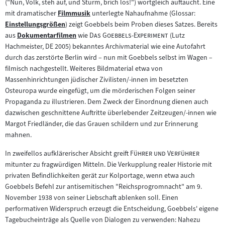
("Nun, Volk, steh auf, und Sturm, brich los!") wortgleich auftaucht. Eine
mit dramatischer
Filmmusik
unterlegte Nahaufnahme (Glossar:
Zum
Einstellungsgrößen
) zeigt Goebbels beim Proben dieses Satzes. Bereits
Zum
Inhalt:
"
"
aus
Dokumentarfilmen
wie
Das Goebbels-Experiment
(Lutz
Inhalt:
Zum
Hachmeister, DE 2005) bekanntes Archivmaterial wie eine Autofahrt
Inhalt:
durch das zerstörte Berlin wird – nun mit Goebbels selbst im Wagen –
filmisch nachgestellt. Weiteres Bildmaterial etwa von
Massenhinrichtungen jüdischer Zivilisten/-innen im besetzten
Osteuropa wurde eingefügt, um die mörderischen Folgen seiner
Propaganda zu illustrieren. Dem Zweck der Einordnung dienen auch
dazwischen geschnittene Auftritte überlebender Zeitzeugen/-innen wie
Margot Friedländer, die das Grauen schildern und zur Erinnerung
mahnen.
"
"
In zweifellos aufklärerischer Absicht greift
Führer und Verführer
mitunter zu fragwürdigen Mitteln. Die Verkupplung realer Historie mit
privaten Befindlichkeiten gerät zur Kolportage, wenn etwa auch
Goebbels Befehl zur antisemitischen "Reichsprogromnacht" am 9.
November 1938 von seiner Liebschaft ablenken soll. Einen
performativen Widerspruch erzeugt die Entscheidung, Goebbels' eigene
Tagebucheinträge als Quelle von Dialogen zu verwenden: Nahezu