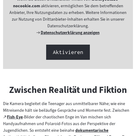
nocookie.com
aktivieren, ermöglichen Sie dem betreffenden
Anbieter, Ihre Nutzungsdaten zu erheben. Weitere Informationen
zur Nutzung von Drittanbieter-Inhalten erhalten Sie in unserer
Datenschutzerklärung.
Externer
Datenschutzerklärung anzeigen
Link:
Aktivieren
Zwischen Realität und Fiktion
Die Kamera begleitet die Teenager aus unmittelbarer Nähe; wie eine
Mitreisende hält sie beiläufige Gespräche und Momente fest. Zwischen
Zum
Fish-Eye
-Bilder der chaotischen Enge im Van mischen sich
(öffnet
externen
Handyaufnahmen und Polaroid-Fotos aus der Perspektive der
im
Inhalt:
Jugendlichen. So entsteht eine beinahe
dokumentarische
neuen
Zum