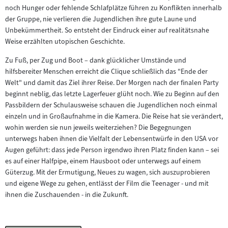
Inhalt:
noch Hunger oder fehlende Schlafplätze führen zu Konflikten innerhalb
der Gruppe, nie verlieren die Jugendlichen ihre gute Laune und
Unbekümmertheit. So entsteht der Eindruck einer auf realitätsnahe
Weise erzählten utopischen Geschichte.
Zu Fuß, per Zug und Boot – dank glücklicher Umstände und
hilfsbereiter Menschen erreicht die Clique schließlich das "Ende der
Welt" und damit das Ziel ihrer Reise. Der Morgen nach der finalen Party
beginnt neblig, das letzte Lagerfeuer glüht noch. Wie zu Beginn auf den
Passbildern der Schulausweise schauen die Jugendlichen noch einmal
einzeln und in Großaufnahme in die Kamera. Die Reise hat sie verändert,
wohin werden sie nun jeweils weiterziehen? Die Begegnungen
unterwegs haben ihnen die Vielfalt der Lebensentwürfe in den USA vor
Augen geführt: dass jede Person irgendwo ihren Platz finden kann – sei
es auf einer Halfpipe, einem Hausboot oder unterwegs auf einem
Güterzug. Mit der Ermutigung, Neues zu wagen, sich auszuprobieren
und eigene Wege zu gehen, entlässt der Film die Teenager - und mit
ihnen die Zuschauenden - in die Zukunft.