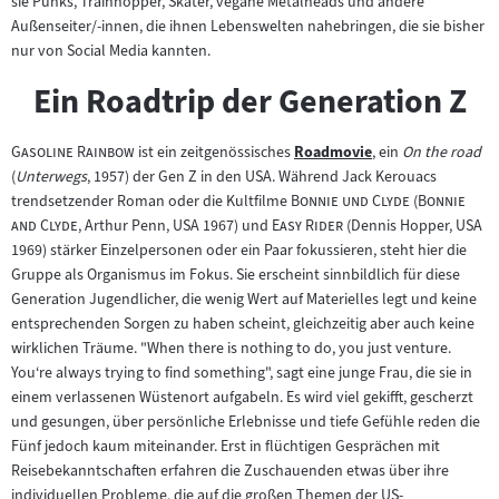
sie Punks, Trainhopper, Skater, vegane Metalheads und andere
Außenseiter/-innen, die ihnen Lebenswelten nahebringen, die sie bisher
nur von Social Media kannten.
Ein Roadtrip der Generation Z
"
"
Gasoline Rainbow
ist ein zeitgenössisches
Roadmovie
, ein
On the road
Zum
(
Unterwegs
, 1957) der Gen Z in den USA. Während Jack Kerouacs
Inhalt:
"
"
"
trendsetzender Roman oder die Kultfilme
Bonnie und Clyde
(
Bonnie
"
"
"
and Clyde
, Arthur Penn, USA 1967) und
Easy Rider
(Dennis Hopper, USA
1969) stärker Einzelpersonen oder ein Paar fokussieren, steht hier die
Gruppe als Organismus im Fokus. Sie erscheint sinnbildlich für diese
Generation Jugendlicher, die wenig Wert auf Materielles legt und keine
entsprechenden Sorgen zu haben scheint, gleichzeitig aber auch keine
wirklichen Träume. "When there is nothing to do, you just venture.
You‘re always trying to find something", sagt eine junge Frau, die sie in
einem verlassenen Wüstenort aufgabeln. Es wird viel gekifft, gescherzt
und gesungen, über persönliche Erlebnisse und tiefe Gefühle reden die
Fünf jedoch kaum miteinander. Erst in flüchtigen Gesprächen mit
Reisebekanntschaften erfahren die Zuschauenden etwas über ihre
individuellen Probleme, die auf die großen Themen der US-