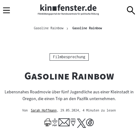
Sprungmarken
Direkt
Direkt
Navigation
zum
zur
Inhalt
Navigation
Brotkrümelnavigation
am
Aktuelle Seite
Gasoline Rainbow
Gasoline Rainbow
Seitenende
Kategorie:
Filmbesprechung
"
"
Gasoline Rainbow
Lebensnahes Roadmovie über fünf Jugendliche aus einer Kleinstadt in
Oregon, die einen Trip an den Pazifik unternehmen.
Von
Sarah Hoffmann
, 29.05.2024
, 4 Minuten zu lesen
Mehr
zum
Author