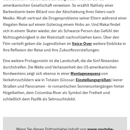
amerikanischen Gesellschaft verweisen. So erzählt Nathaly einer
Barbesitzerin beim Billard von der Abschiebung ihres Vaters nach
Mexiko. Micah vertraut die Drogenprobleme seiner Eltern während einer
illegalen Reise auf einem Güterzug einem Hobo an. Und Makai findet
sich in einem Skater wieder, der als Schwarze Person das Gefühl der
Nichtzugehörigkeit in der Kleinstadt nachvollziehen kann. Über den
Film verteilt geben die Jugendlichen im
Voice-Over
weitere Einblicke in
Zum
ihre Reflexion der Reise und ihre Zukunftsvorstellungen.
Inhalt:
Eine weitere Protagonistin ist die Landschaft, die die fünf Reisenden
durchstreifen. Die Weite und Verlassenheit des US-amerikanischen
Nordwestens zeigt sich ebenso in einer
Montagesequenz
von
Zum
Verkehrsschildern wie in Totalen (Glossar:
Einstellungsgrößen
) leerer
Inhalt:
Zum
Straßen und Panoramen - in romantischen Sonnenuntergängen hinter
Inhalt:
Hügelketten, dem Columbia-River als Symbol der Freiheit und
schließlich dem Pazifik als Sehnsuchtsbild.
Wenn Sie diesen Drittanbieter-Inhalt von
www.youtube-