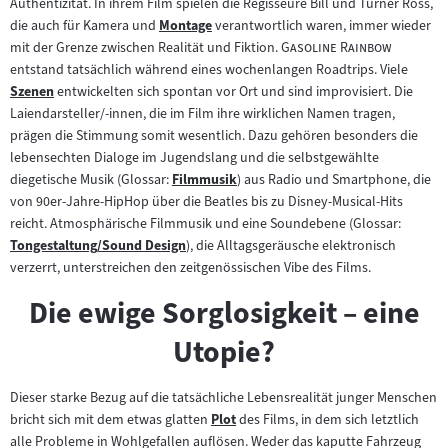
Authentizität. In ihrem Film spielen die Regisseure Bill und Turner Ross,
Tab)
Inhalt:
die auch für Kamera und
Montage
verantwortlich waren, immer wieder
Zum
"
"
mit der Grenze zwischen Realität und Fiktion.
Gasoline Rainbow
Inhalt:
entstand tatsächlich während eines wochenlangen Roadtrips. Viele
Szenen
entwickelten sich spontan vor Ort und sind improvisiert. Die
Zum
Laiendarsteller/-innen, die im Film ihre wirklichen Namen tragen,
Inhalt:
prägen die Stimmung somit wesentlich. Dazu gehören besonders die
lebensechten Dialoge im Jugendslang und die selbstgewählte
diegetische Musik (Glossar:
Filmmusik
) aus Radio und Smartphone, die
Zum
von 90er-Jahre-HipHop über die Beatles bis zu Disney-Musical-Hits
Inhalt:
reicht. Atmosphärische Filmmusik und eine Soundebene (Glossar:
Tongestaltung/Sound Design
), die Alltagsgeräusche elektronisch
Zum
verzerrt, unterstreichen den zeitgenössischen Vibe des Films.
Inhalt:
Die ewige Sorglosigkeit – eine
Utopie?
Dieser starke Bezug auf die tatsächliche Lebensrealität junger Menschen
bricht sich mit dem etwas glatten
Plot
des Films, in dem sich letztlich
Zum
alle Probleme in Wohlgefallen auflösen. Weder das kaputte Fahrzeug