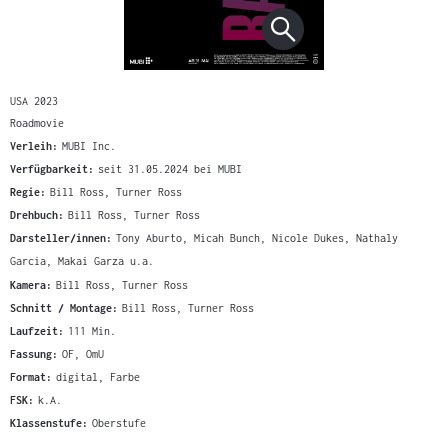
USA 2023
Roadmovie
Verleih:
MUBI Inc.
Verfügbarkeit:
seit 31.05.2024 bei MUBI
Regie:
Bill Ross, Turner Ross
Drehbuch:
Bill Ross, Turner Ross
Darsteller/innen:
Tony Aburto, Micah Bunch, Nicole Dukes, Nathaly
Garcia, Makai Garza u.a.
Kamera:
Bill Ross, Turner Ross
Schnitt / Montage:
Bill Ross, Turner Ross
Laufzeit:
111 Min.
Fassung:
OF, OmU
Format:
digital, Farbe
FSK:
k.A.
Klassenstufe:
Oberstufe