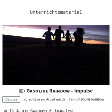
Unterrichtsmaterial
U
"
"
Gasoline Rainbow
– Impulse
n
"
"
Vorschläge zur Arbeit mit dem Film
Gasoline Rainbow
Kategorie:
Impulse
t
e
ab 16 Jahren
Roadmovie
Filmanalyse