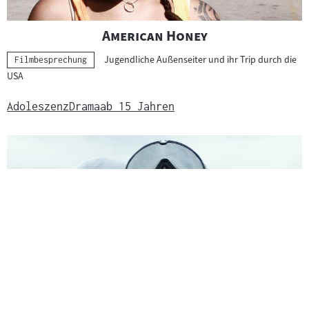
"
"
American Honey
Jugendliche Außenseiter und ihr Trip durch die
Kategorie:
Filmbesprechung
USA
Adoleszenz
Drama
ab 15 Jahren