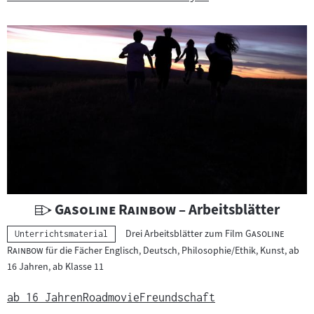
r
r
i
c
h
t
s
m
a
t
e
r
U
"
"
Gasoline Rainbow
– Arbeitsblätter
i
n
"
Drei Arbeitsblätter zum Film
Gasoline
Kategorie:
a
Unterrichtsmaterial
t
"
Rainbow
für die Fächer Englisch, Deutsch, Philosophie/Ethik, Kunst, ab
l
e
16 Jahren, ab Klasse 11
:
r
r
ab 16 Jahren
Roadmovie
Freundschaft
i