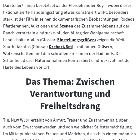
Darsteller/-innen besetzt, etwa der Pferdehändler Roy – wobei dieser
fiktionalisierte Handlungsstrang etwas konstruiert wirkt. Besonders
stark ist der Film in seinen dokumentarischen Beobachtungen: Rodeos,
Pferderennen, Auktionen und
Szenen
des Zusammenlebens auf der
Zum
Ranch vermitteln eindrucksvoll den Alltag der Wahlgemeinschaft.
Inhalt:
Landschaftstotalen (Glossar:
Einstellungsgrößen
) zeigen die Weite
Zum
South Dakotas (Glossar:
Drehort/Set
) – mit hohen Gräsern,
Zum
Inhalt:
Wolkenschatten und den schroffen Erosionen der Badlands. Die
Inhalt:
Schönheit dieser Naturaufnahmen kontrastiert eindrucksvoll mit der
Härte des Lebens vor Ort.
Das Thema: Zwischen
Verantwortung und
Freiheitsdrang
"
"
The New West
erzählt von Armut, Trauer und Zusammenhalt, aber
auch vom Erwachsenwerden und von weiblicher Selbstermächtigung.
Im Mittelpunkt stehen Frauen und Mädchen, die sich in einem männlich