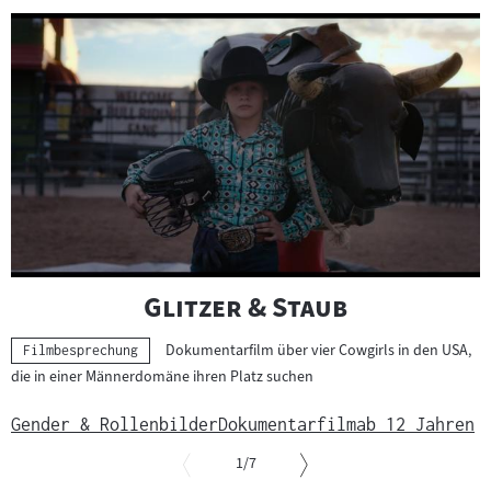
Slider
überspringen
und
zur
nächsten
Sprungmarke
springen
"
"
Glitzer & Staub
Dokumentarfilm über vier Cowgirls in den USA,
Kategorie:
Filmbesprechung
die in einer Männerdomäne ihren Platz suchen
Gender & Rollenbilder
Dokumentarfilm
ab 12 Jahren
von
1
/7
Slider