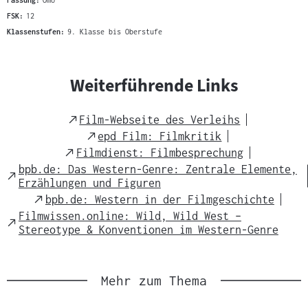
Fassung:
OmU
FSK:
12
Klassenstufen:
9. Klasse bis Oberstufe
Weiterführende Links
External
Film-Webseite des Verleihs
Link
External
epd Film: Filmkritik
Link
External
Filmdienst: Filmbesprechung
Link
bpb.de: Das Western-Genre: Zentrale Elemente,
External
Erzählungen und Figuren
Link
External
bpb.de: Western in der Filmgeschichte
Link
Filmwissen.online: Wild, Wild West –
External
Stereotype & Konventionen im Western-Genre
Link
Mehr zum Thema