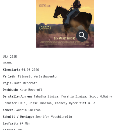
USA 2025
Drama
Kinostart:
04.06.2026
Verleih:
Filmwelt Verleihagentur
Regie:
Kate Beecroft
Drehbuch:
Kate Beecroft
Darsteller/innen:
Tabatha Zimiga, Porshia Zimiga, Scoot McNairy
Jennifer Ehle, Jesse Thorson, Chancey Ryder Witt u. a.
Kamera:
Austin Shelton
Schnitt / Montage:
Jennifer Vecchiarello
Laufzeit:
97 Min.