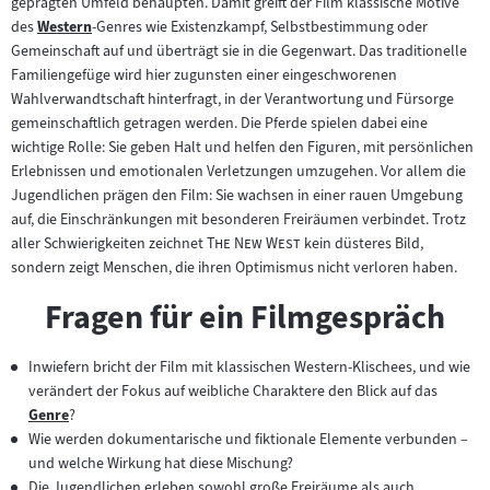
geprägten Umfeld behaupten. Damit greift der Film klassische Motive
des
Western
-Genres wie Existenzkampf, Selbstbestimmung oder
Zum
Gemeinschaft auf und überträgt sie in die Gegenwart. Das traditionelle
Inhalt:
Familiengefüge wird hier zugunsten einer eingeschworenen
Wahlverwandtschaft hinterfragt, in der Verantwortung und Fürsorge
gemeinschaftlich getragen werden. Die Pferde spielen dabei eine
wichtige Rolle: Sie geben Halt und helfen den Figuren, mit persönlichen
Erlebnissen und emotionalen Verletzungen umzugehen. Vor allem die
Jugendlichen prägen den Film: Sie wachsen in einer rauen Umgebung
auf, die Einschränkungen mit besonderen Freiräumen verbindet. Trotz
"
"
aller Schwierigkeiten zeichnet
The New West
kein düsteres Bild,
sondern zeigt Menschen, die ihren Optimismus nicht verloren haben.
Fragen für ein Filmgespräch
Inwiefern bricht der Film mit klassischen Western-Klischees, und wie
verändert der Fokus auf weibliche Charaktere den Blick auf das
Genre
?
Zum
Wie werden dokumentarische und fiktionale Elemente verbunden –
Inhalt:
und welche Wirkung hat diese Mischung?
Die Jugendlichen erleben sowohl große Freiräume als auch