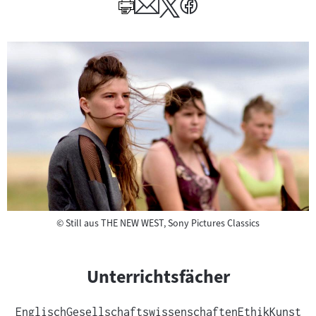
Author
Copyright
©
Still aus THE NEW WEST, Sony Pictures Classics
Unterrichtsfächer
Englisch
Gesellschaftswissenschaften
Ethik
Kunst