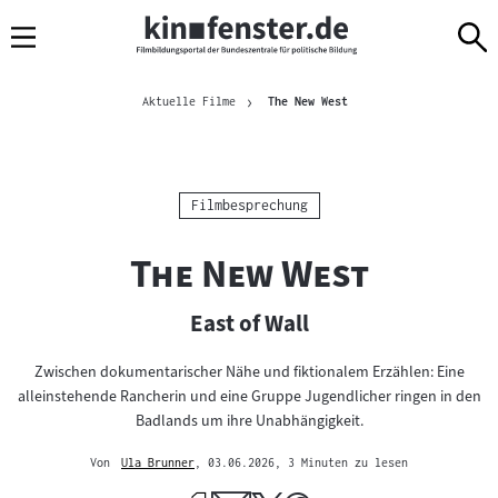
Sprungmarken
Direkt
Direkt
Navigation
zum
zur
Inhalt
Navigation
Brotkrümelnavigation
am
Aktuelle Seite
Aktuelle Filme
The New West
Seitenende
Kategorie:
Filmbesprechung
"
"
The New West
East of Wall
Zwischen dokumentarischer Nähe und fiktionalem Erzählen: Eine
alleinstehende Rancherin und eine Gruppe Jugendlicher ringen in den
Badlands um ihre Unabhängigkeit.
Von
Ula Brunner
, 03.06.2026
, 3 Minuten zu lesen
Mehr
zum