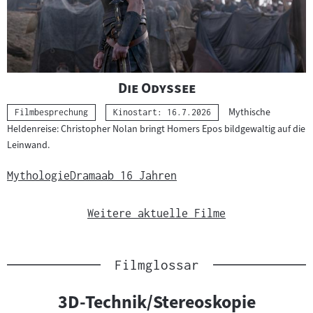
"
"
Die Odyssee
Mythische
Kategorie:
Filmbesprechung
Kinostart: 16.7.2026
Heldenreise: Christopher Nolan bringt Homers Epos bildgewaltig auf die
Leinwand.
Mythologie
Drama
ab 16 Jahren
Weitere aktuelle Filme
Filmglossar
Slider
3D-Technik/Stereoskopie
überspringen