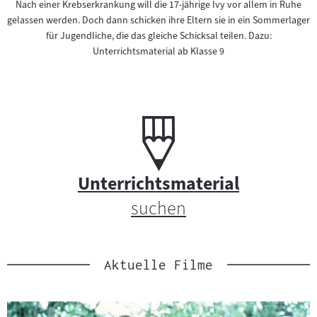
e
Nach einer Krebserkrankung will die 17-jährige Ivy vor allem in Ruhe
gelassen werden. Doch dann schicken ihre Eltern sie in ein Sommerlager
p
für Jugendliche, die das gleiche Schicksal teilen. Dazu:
Unterrichtsmaterial ab Klasse 9
o
r
t
Unterrichtsmaterial:
U
a
n
l
t
Unterrichtsmaterial
suchen
e
f
r
ü
r
Aktuelle Filme
r
i
F