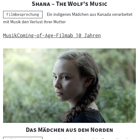
"
"
Shana – The Wolf's Music
Ein indigenes Mädchen aus Kanada verarbeitet
Kategorie:
Filmbesprechung
mit Musik den Verlust ihrer Mutter
Musik
Coming-of-Age-Film
ab 10 Jahren
"
"
Das Mädchen aus dem Norden