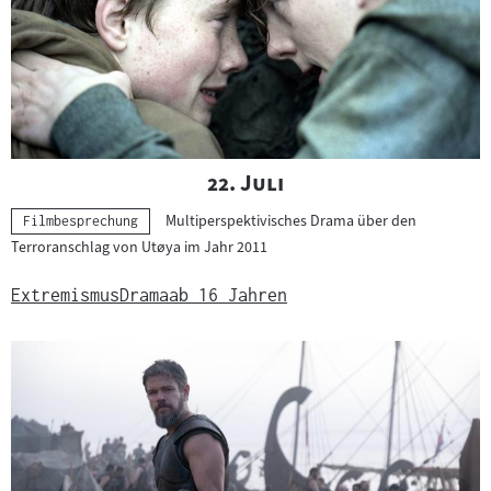
"
"
22. Juli
Multiperspektivisches Drama über den
Kategorie:
Filmbesprechung
Terroranschlag von Utøya im Jahr 2011
Extremismus
Drama
ab 16 Jahren