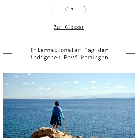
und
von
zur
1
/126
nächsten
Slider
Sprungmarke
überspringen
Zum Glossar
springen
und
zur
vorgelagerten
Sprungmarke
Internationaler Tag der
springen
indigenen Bevölkerungen