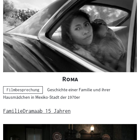
"
"
Roma
Geschichte einer Familie und ihrer
Kategorie:
Filmbesprechung
Hausmädchen in Mexiko-Stadt der 1970er
Familie
Drama
ab 15 Jahren