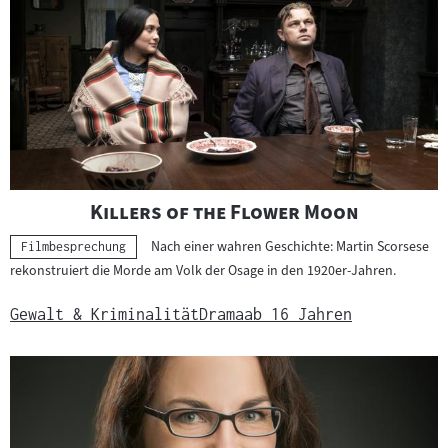
"
"
Killers of the Flower Moon
Nach einer wahren Geschichte: Martin Scorsese
Kategorie:
Filmbesprechung
rekonstruiert die Morde am Volk der Osage in den 1920er-Jahren.
Gewalt & Kriminalität
Drama
ab 16 Jahren