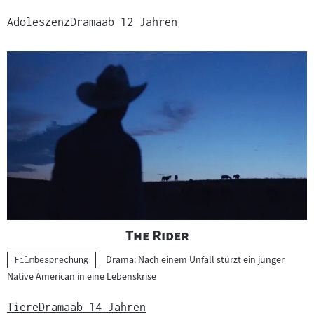
Adoleszenz
Drama
ab 12 Jahren
"
"
The Rider
Drama: Nach einem Unfall stürzt ein junger
Kategorie:
Filmbesprechung
Native American in eine Lebenskrise
Tiere
Drama
ab 14 Jahren