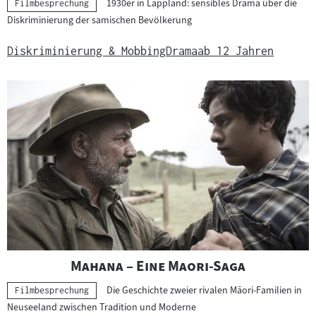
1930er in Lappland: sensibles Drama über die
Kategorie:
Filmbesprechung
Diskriminierung der samischen Bevölkerung
Diskriminierung & Mobbing
Drama
ab 12 Jahren
"
"
Mahana – Eine Maori-Saga
Die Geschichte zweier rivalen Māori-Familien in
Kategorie:
Filmbesprechung
Neuseeland zwischen Tradition und Moderne