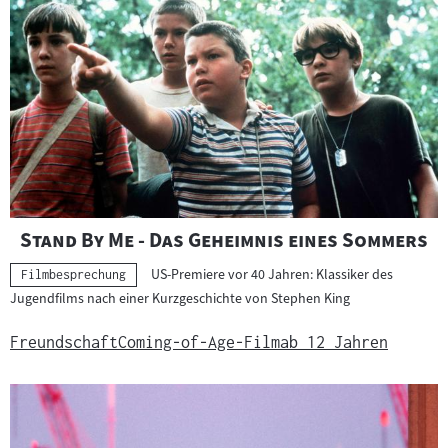
c
i
h
l
t
m
s
b
m
i
a
l
t
"
"
Stand By Me - Das Geheimnis eines Sommers
e
d
US-Premiere vor 40 Jahren: Klassiker des
Kategorie:
Filmbesprechung
Jugendfilms nach einer Kurzgeschichte von Stephen King
r
u
Freundschaft
Coming-of-Age-Film
ab 12 Jahren
i
n
a
g
l