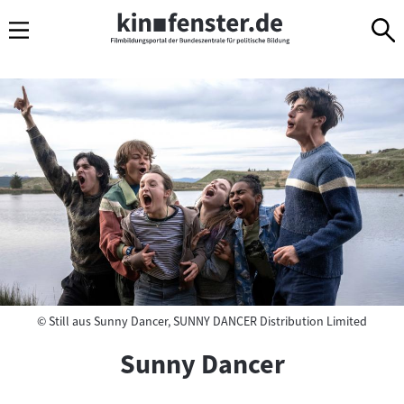
Sprungmarken
Direkt
Direkt
Navigation
zum
zur
Inhalt
Navigation
am
D
Seitenende
a
s
O
n
l
i
Copyright
©
Still aus Sunny Dancer, SUNNY DANCER Distribution Limited
Sunny Dancer
n