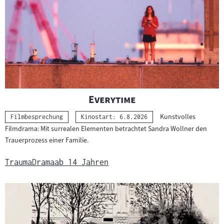
s
u
c
h
e
"
"
Everytime
Kunstvolles
Kategorie:
Filmbesprechung
Kinostart: 6.8.2026
Filmdrama: Mit surrealen Elementen betrachtet Sandra Wollner den
Trauerprozess einer Familie.
Trauma
Drama
ab 14 Jahren