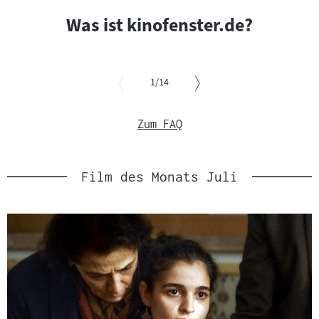
überspringen
und
Was ist kinofenster.de?
zur
nächsten
Sprungmarke
springen
von
1
/14
Slider
überspringen
Zum FAQ
und
zur
vorgelagerten
Sprungmarke
Film des Monats Juli
springen