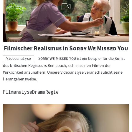
Visuelle
"
"
Filmischer Realismus in
Sorry We Missed You
Inhalte
abspielen
"
"
Sorry We Missed You
ist ein Beispiel für die Kunst
Kategorie:
Videoanalyse
des britischen Regisseurs Ken Loach, sich in seinen Filmen der
Wirklichkeit anzunähern. Unsere Videoanalyse veranschaulicht seine
Herangehensweise.
Filmanalyse
Drama
Regie