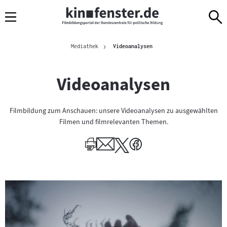
Sprungmarken
Direkt
Direkt
Navigation
zum
zur
Inhalt
Navigation
Brotkrümelnavigation
am
Aktuelle Seite
Mediathek
Videoanalysen
Seitenende
Videoanalysen
Filmbildung zum Anschauen: unsere Videoanalysen zu ausgewählten
Filmen und filmrelevanten Themen.
I
n
h
a