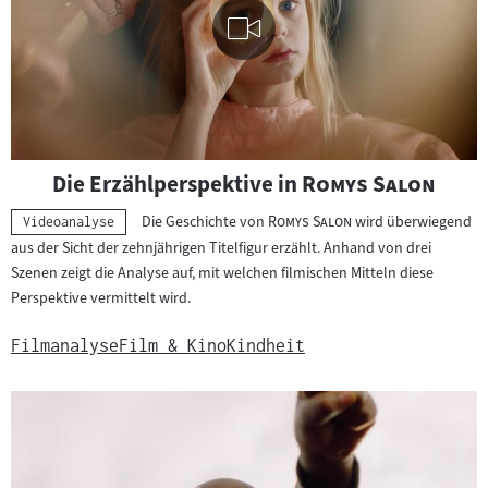
Visuelle
"
"
Die Erzählperspektive in
Romys Salon
Inhalte
abspielen
"
"
Die Geschichte von
Romys Salon
wird überwiegend
Kategorie:
Videoanalyse
aus der Sicht der zehnjährigen Titelfigur erzählt. Anhand von drei
Szenen zeigt die Analyse auf, mit welchen filmischen Mitteln diese
Perspektive vermittelt wird.
Filmanalyse
Film & Kino
Kindheit