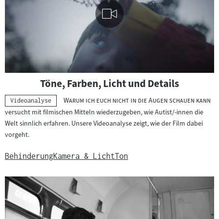
l
t
e
v
o
n
Visuelle
V
Töne, Farben, Licht und Details
Inhalte
i
abspielen
"
"
Warum ich euch nicht in die Augen schauen kann
d
Kategorie:
Videoanalyse
versucht mit filmischen Mitteln wiederzugeben, wie Autist/-innen die
e
Welt sinnlich erfahren. Unsere Videoanalyse zeigt, wie der Film dabei
o
vorgeht.
a
n
Behinderung
Kamera & Licht
Ton
a
l
y
s
e
n