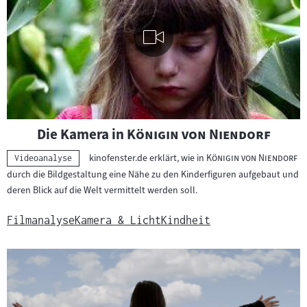
Visuelle
"
"
Die Kamera in
Königin von Niendorf
Inhalte
abspielen
"
"
kinofenster.de erklärt, wie in
Königin von Niendorf
Kategorie:
Videoanalyse
durch die Bildgestaltung eine Nähe zu den Kinderfiguren aufgebaut und
deren Blick auf die Welt vermittelt werden soll.
Filmanalyse
Kamera & Licht
Kindheit