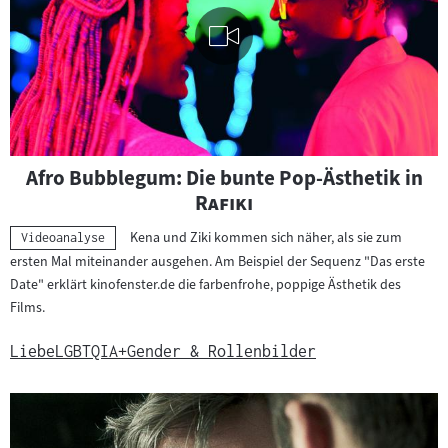
Visuelle
"
Afro Bubblegum: Die bunte Pop-Ästhetik in
Inhalte
"
Rafiki
abspielen
Kena und Ziki kommen sich näher, als sie zum
Kategorie:
Videoanalyse
ersten Mal miteinander ausgehen. Am Beispiel der Sequenz "Das erste
Date" erklärt kinofenster.de die farbenfrohe, poppige Ästhetik des
Films.
Liebe
LGBTQIA+
Gender & Rollenbilder