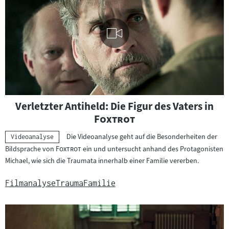
Visuelle
"
Verletzter Antiheld: Die Figur des Vaters in
Inhalte
"
Foxtrot
abspielen
Die Videoanalyse geht auf die Besonderheiten der
Kategorie:
Videoanalyse
"
"
Bildsprache von
Foxtrot
ein und untersucht anhand des Protagonisten
Michael, wie sich die Traumata innerhalb einer Familie vererben.
Filmanalyse
Trauma
Familie