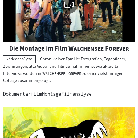
Visuelle
"
"
Die Montage im Film
Walchensee Forever
Inhalte
abspielen
Chronik einer Familie: Fotografien, Tagebücher,
Kategorie:
Videoanalyse
Zeichnungen, alte Video- und Filmaufnahmmen sowie aktuelle
"
"
Interviews werden in
Walchensee Forever
zu einer vielstimmigen
Collage zusammengefügt.
Dokumentarfilm
Montage
Filmanalyse