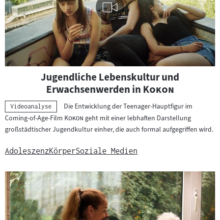
Visuelle
Jugendliche Lebenskultur und
Inhalte
"
"
Erwachsenwerden in
Kokon
abspielen
Die Entwicklung der Teenager-Hauptfigur im
Kategorie:
Videoanalyse
"
"
Coming-of-Age-Film
Kokon
geht mit einer lebhaften Darstellung
großstädtischer Jugendkultur einher, die auch formal aufgegriffen wird.
Adoleszenz
Körper
Soziale Medien