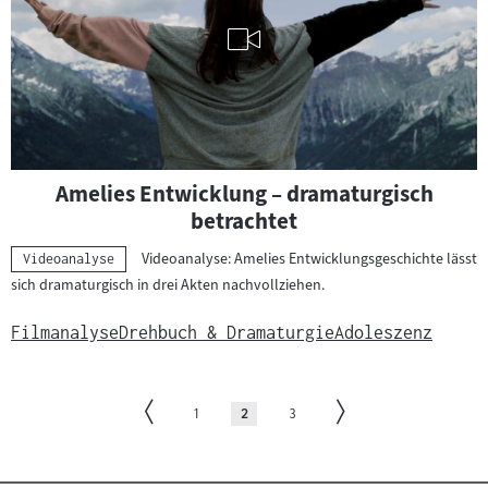
Visuelle
Amelies Entwicklung – dramaturgisch
Inhalte
betrachtet
abspielen
Videoanalyse: Amelies Entwicklungsgeschichte lässt
Kategorie:
Videoanalyse
sich dramaturgisch in drei Akten nachvollziehen.
Filmanalyse
Drehbuch & Dramaturgie
Adoleszenz
Paginierung
Zur
Zur
Seite
Seite
(aktuelle
Seite
1
2
3
vorherigen
nächsten
Seite)
Seite
Seite