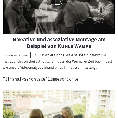
Visuelle
Narrative und assoziative Montage am
Inhalte
"
"
Beispiel von
Kuhle Wampe
abspielen
"
"
Kuhle Wampe oder: Wem gehört die Welt?
ist
Kategorie:
Videoanalyse
maßgeblich von drei ästhetischen Ideen der Weimarer Zeit beeinflusst –
wie unsere Videoanalyse anhand eines Filmausschnitts zeigt.
Filmanalyse
Montage
Filmgeschichte