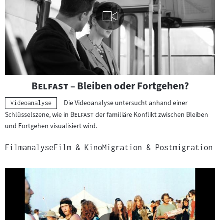
Visuelle
"
"
Belfast
– Bleiben oder Fortgehen?
Inhalte
abspielen
Die Videoanalyse untersucht anhand einer
Kategorie:
Videoanalyse
"
"
Schlüsselszene, wie in
Belfast
der familiäre Konflikt zwischen Bleiben
und Fortgehen visualisiert wird.
Filmanalyse
Film & Kino
Migration & Postmigration