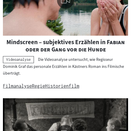
Visuelle
"
Mindscreen – subjektives Erzählen in
Fabian
Inhalte
"
oder der Gang vor die Hunde
abspielen
Die Videoanalyse untersucht, wie Regisseur
Kategorie:
Videoanalyse
Dominik Graf das personale Erzählen in Kästners Roman ins Filmische
überträgt.
Filmanalyse
Regie
Historienfilm