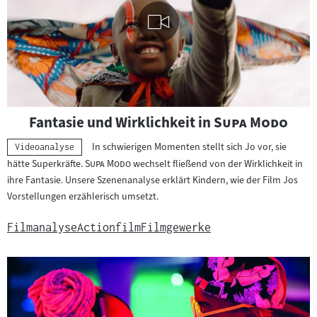
Visuelle
"
"
Fantasie und Wirklichkeit in
Supa Modo
Inhalte
abspielen
In schwierigen Momenten stellt sich Jo vor, sie
Kategorie:
Videoanalyse
"
"
hätte Superkräfte.
Supa Modo
wechselt fließend von der Wirklichkeit in
ihre Fantasie. Unsere Szenenanalyse erklärt Kindern, wie der Film Jos
Vorstellungen erzählerisch umsetzt.
Filmanalyse
Actionfilm
Filmgewerke