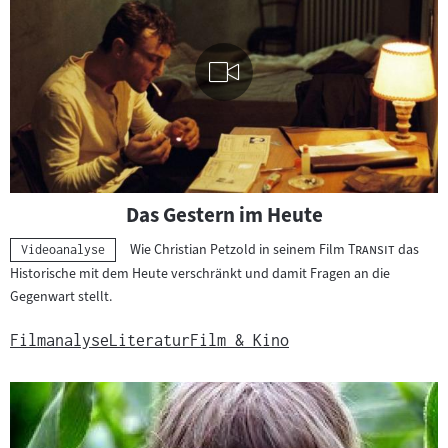
Visuelle
Das Gestern im Heute
Inhalte
abspielen
"
"
Wie Christian Petzold in seinem Film
Transit
das
Kategorie:
Videoanalyse
Historische mit dem Heute verschränkt und damit Fragen an die
Gegenwart stellt.
Filmanalyse
Literatur
Film & Kino