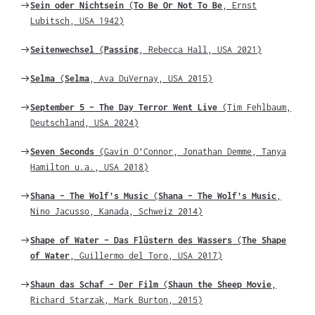
Weiter
Sein oder Nichtsein
(
To Be Or Not To Be
, Ernst
zu
Lubitsch, USA 1942)
Weiter
Seitenwechsel
(
Passing
, Rebecca Hall, USA 2021)
zu
Weiter
Selma
(
Selma
, Ava DuVernay, USA 2015)
zu
Weiter
September 5 – The Day Terror Went Live
(Tim Fehlbaum,
zu
Deutschland, USA 2024)
Weiter
Seven Seconds
(Gavin O’Connor, Jonathan Demme, Tanya
zu
Hamilton u.a., USA 2018)
Weiter
Shana – The Wolf's Music
(
Shana – The Wolf's Music
,
zu
Nino Jacusso, Kanada, Schweiz 2014)
Weiter
Shape of Water – Das Flüstern des Wassers
(
The Shape
zu
of Water
, Guillermo del Toro, USA 2017)
Weiter
Shaun das Schaf – Der Film
(
Shaun the Sheep Movie
,
zu
Richard Starzak, Mark Burton, 2015)