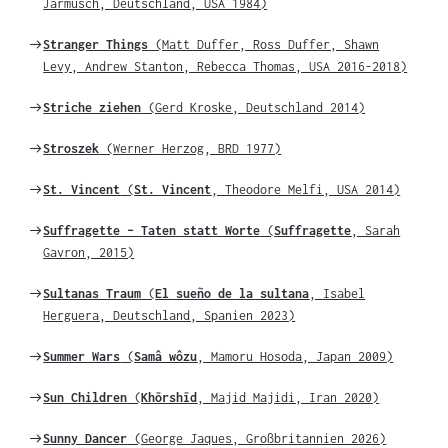
zu
Jarmusch, Deutschland, USA 1984)
Weiter
Stranger Things
(Matt Duffer, Ross Duffer, Shawn
zu
Levy, Andrew Stanton, Rebecca Thomas, USA 2016-2018)
Weiter
Striche ziehen
(Gerd Kroske, Deutschland 2014)
zu
Weiter
Stroszek
(Werner Herzog, BRD 1977)
zu
Weiter
St. Vincent
(
St. Vincent
, Theodore Melfi, USA 2014)
zu
Weiter
Suffragette – Taten statt Worte
(
Suffragette
, Sarah
zu
Gavron, 2015)
Weiter
Sultanas Traum
(
El sueño de la sultana
, Isabel
zu
Herguera, Deutschland, Spanien 2023)
Weiter
Summer Wars
(
Samâ wôzu
, Mamoru Hosoda, Japan 2009)
zu
Weiter
Sun Children
(
Khōrshīd
, Majid Majidi, Iran 2020)
zu
Weiter
Sunny Dancer
(George Jaques, Großbritannien 2026)