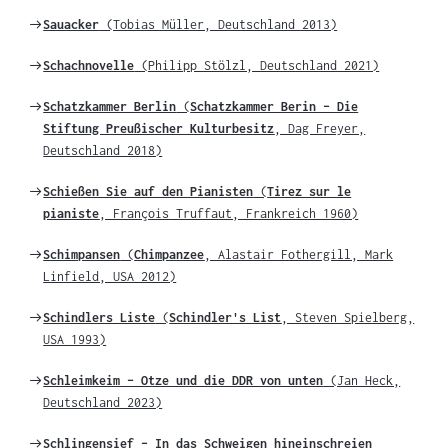
Weiter
Sauacker
(Tobias Müller, Deutschland 2013)
zu
Weiter
Schachnovelle
(Philipp Stölzl, Deutschland 2021)
zu
Weiter
Schatzkammer Berlin
(
Schatzkammer Berin – Die
zu
Stiftung Preußischer Kulturbesitz
, Dag Freyer,
Deutschland 2018)
Weiter
Schießen Sie auf den Pianisten
(
Tirez sur le
zu
pianiste
, François Truffaut, Frankreich 1960)
Weiter
Schimpansen
(
Chimpanzee
, Alastair Fothergill, Mark
zu
Linfield, USA 2012)
Weiter
Schindlers Liste
(
Schindler's List
, Steven Spielberg,
zu
USA 1993)
Weiter
Schleimkeim – Otze und die DDR von unten
(Jan Heck,
zu
Deutschland 2023)
Weiter
Schlingensief – In das Schweigen hineinschreien