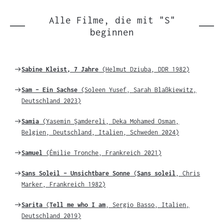
Einträgen
Alle Filme, die mit "S"
beginnen
Weiter
Sabine Kleist, 7 Jahre
(Helmut Dziuba, DDR 1982)
zu
Weiter
Sam – Ein Sachse
(Soleen Yusef, Sarah Blaßkiewitz,
zu
Deutschland 2023)
Weiter
Samia
(Yasemin Şamdereli, Deka Mohamed Osman,
zu
Belgien, Deutschland, Italien, Schweden 2024)
Weiter
Samuel
(Émilie Tronche, Frankreich 2021)
zu
Weiter
Sans Soleil – Unsichtbare Sonne
(
Sans soleil
, Chris
zu
Marker, Frankreich 1982)
Weiter
Sarita
(
Tell me who I am
, Sergio Basso, Italien,
zu
Deutschland 2019)