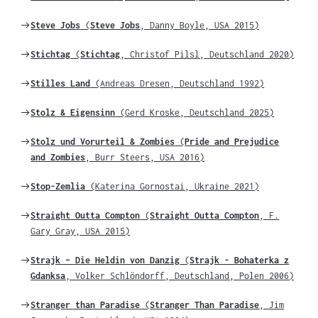
zu
Weiter
Steve Jobs
(
Steve Jobs
, Danny Boyle, USA 2015)
zu
Weiter
Stichtag
(
Stichtag
, Christof Pilsl, Deutschland 2020)
zu
Weiter
Stilles Land
(Andreas Dresen, Deutschland 1992)
zu
Weiter
Stolz & Eigensinn
(Gerd Kroske, Deutschland 2025)
zu
Weiter
Stolz und Vorurteil & Zombies
(
Pride and Prejudice
zu
and Zombies
, Burr Steers, USA 2016)
Weiter
Stop-Zemlia
(Katerina Gornostai, Ukraine 2021)
zu
Weiter
Straight Outta Compton
(
Straight Outta Compton
, F.
zu
Gary Gray, USA 2015)
Weiter
Strajk – Die Heldin von Danzig
(
Strajk - Bohaterka z
zu
Gdanksa
, Volker Schlöndorff, Deutschland, Polen 2006)
Weiter
Stranger than Paradise
(
Stranger Than Paradise
, Jim