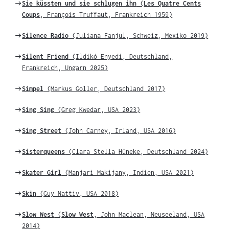
Weiter
Sie küssten und sie schlugen ihn
(
Les Quatre Cents
zu
Coups
, François Truffaut, Frankreich 1959)
Weiter
Silence Radio
(Juliana Fanjul, Schweiz, Mexiko 2019)
zu
Weiter
Silent Friend
(Ildikó Enyedi, Deutschland,
zu
Frankreich, Ungarn 2025)
Weiter
Simpel
(Markus Goller, Deutschland 2017)
zu
Weiter
Sing Sing
(Greg Kwedar, USA 2023)
zu
Weiter
Sing Street
(John Carney, Irland, USA 2016)
zu
Weiter
Sisterqueens
(Clara Stella Hüneke, Deutschland 2024)
zu
Weiter
Skater Girl
(Manjari Makijany, Indien, USA 2021)
zu
Weiter
Skin
(Guy Nattiv, USA 2018)
zu
Weiter
Slow West
(
Slow West
, John Maclean, Neuseeland, USA
zu
2014)