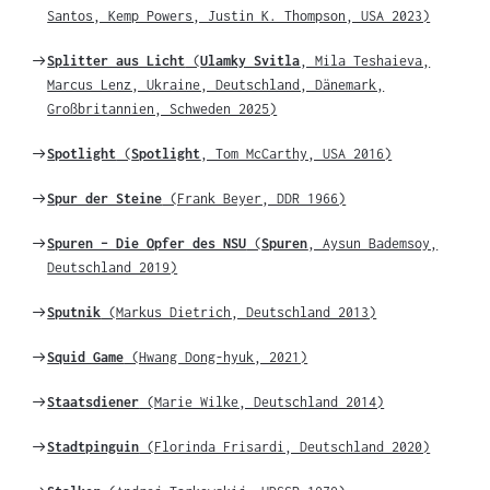
zu
Santos, Kemp Powers, Justin K. Thompson, USA 2023)
Weiter
Splitter aus Licht
(
Ulamky Svitla
, Mila Teshaieva,
zu
Marcus Lenz, Ukraine, Deutschland, Dänemark,
Großbritannien, Schweden 2025)
Weiter
Spotlight
(
Spotlight
, Tom McCarthy, USA 2016)
zu
Weiter
Spur der Steine
(Frank Beyer, DDR 1966)
zu
Weiter
Spuren – Die Opfer des NSU
(
Spuren
, Aysun Bademsoy,
zu
Deutschland 2019)
Weiter
Sputnik
(Markus Dietrich, Deutschland 2013)
zu
Weiter
Squid Game
(Hwang Dong-hyuk, 2021)
zu
Weiter
Staatsdiener
(Marie Wilke, Deutschland 2014)
zu
Weiter
Stadtpinguin
(Florinda Frisardi, Deutschland 2020)
zu