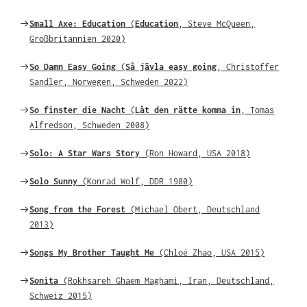
Weiter
Small Axe: Education
(
Education
, Steve McQueen,
zu
Großbritannien 2020)
Weiter
So Damn Easy Going
(
Så jävla easy going
, Christoffer
zu
Sandler, Norwegen, Schweden 2022)
Weiter
So finster die Nacht
(
Låt den rätte komma in
, Tomas
zu
Alfredson, Schweden 2008)
Weiter
Solo: A Star Wars Story
(Ron Howard, USA 2018)
zu
Weiter
Solo Sunny
(Konrad Wolf, DDR 1980)
zu
Weiter
Song from the Forest
(Michael Obert, Deutschland
zu
2013)
Weiter
Songs My Brother Taught Me
(Chloé Zhao, USA 2015)
zu
Weiter
Sonita
(Rokhsareh Ghaem Maghami, Iran, Deutschland,
zu
Schweiz 2015)