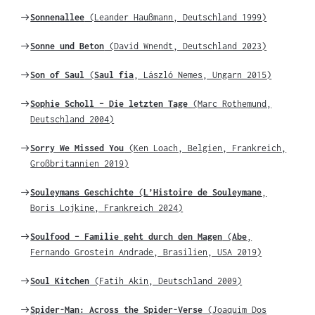
Weiter
Sonnenallee
(Leander Haußmann, Deutschland 1999)
zu
Weiter
Sonne und Beton
(David Wnendt, Deutschland 2023)
zu
Weiter
Son of Saul
(
Saul fia
, László Nemes, Ungarn 2015)
zu
Weiter
Sophie Scholl – Die letzten Tage
(Marc Rothemund,
zu
Deutschland 2004)
Weiter
Sorry We Missed You
(Ken Loach, Belgien, Frankreich,
zu
Großbritannien 2019)
Weiter
Souleymans Geschichte
(
L’Histoire de Souleymane
,
zu
Boris Lojkine, Frankreich 2024)
Weiter
Soulfood – Familie geht durch den Magen
(
Abe
,
zu
Fernando Grostein Andrade, Brasilien, USA 2019)
Weiter
Soul Kitchen
(Fatih Akin, Deutschland 2009)
zu
Weiter
Spider-Man: Across the Spider-Verse
(Joaquim Dos