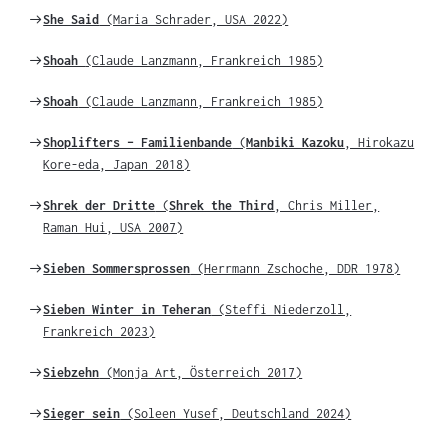
Weiter
She Said
(Maria Schrader, USA 2022)
zu
Weiter
Shoah
(Claude Lanzmann, Frankreich 1985)
zu
Weiter
Shoah
(Claude Lanzmann, Frankreich 1985)
zu
Weiter
Shoplifters – Familienbande
(
Manbiki Kazoku
, Hirokazu
zu
Kore-eda, Japan 2018)
Weiter
Shrek der Dritte
(
Shrek the Third
, Chris Miller,
zu
Raman Hui, USA 2007)
Weiter
Sieben Sommersprossen
(Herrmann Zschoche, DDR 1978)
zu
Weiter
Sieben Winter in Teheran
(Steffi Niederzoll,
zu
Frankreich 2023)
Weiter
Siebzehn
(Monja Art, Österreich 2017)
zu
Weiter
Sieger sein
(Soleen Yusef, Deutschland 2024)
zu