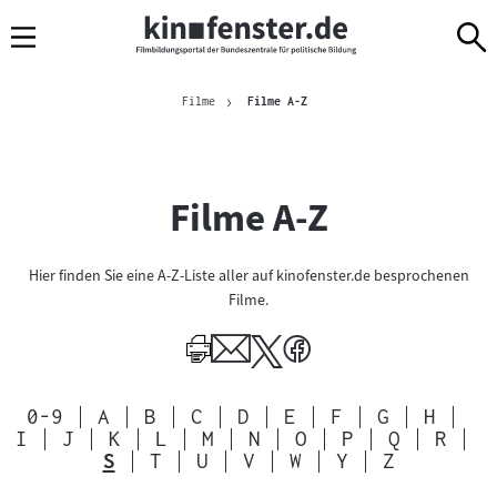
Sprungmarken
Direkt
Direkt
Navigation
zum
zur
Inhalt
Navigation
Brotkrümelnavigation
am
Aktuelle Seite
Filme
Filme A-Z
Seitenende
Filme A-Z
Hier finden Sie eine A-Z-Liste aller auf kinofenster.de besprochenen
Filme.
Alphabetische
0-9
A
B
C
D
E
F
G
H
Sprungmarkennavigation
I
J
K
L
M
N
O
P
Q
R
zu
S
T
U
V
W
Y
Z
den