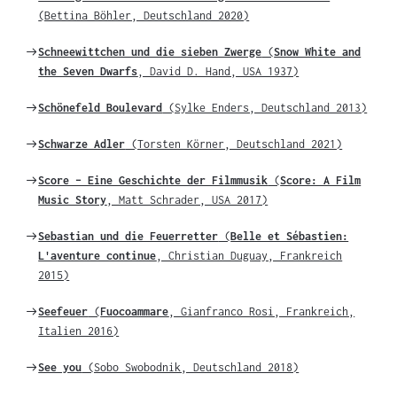
zu
(Bettina Böhler, Deutschland 2020)
Weiter
Schneewittchen und die sieben Zwerge
(
Snow White and
zu
the Seven Dwarfs
, David D. Hand, USA 1937)
Weiter
Schönefeld Boulevard
(Sylke Enders, Deutschland 2013)
zu
Weiter
Schwarze Adler
(Torsten Körner, Deutschland 2021)
zu
Weiter
Score – Eine Geschichte der Filmmusik
(
Score: A Film
zu
Music Story
, Matt Schrader, USA 2017)
Weiter
Sebastian und die Feuerretter
(
Belle et Sébastien:
zu
L'aventure continue
, Christian Duguay, Frankreich
2015)
Weiter
Seefeuer
(
Fuocoammare
, Gianfranco Rosi, Frankreich,
zu
Italien 2016)
Weiter
See you
(Sobo Swobodnik, Deutschland 2018)
zu