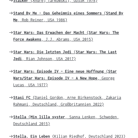
Weiter
Stalker
(Andrej Tarkowskij, UDSSR 1979)
zu
Weiter
Stand By Me - Das Geheimnis eines Sommers
(
Stand By
zu
Me
, Rob Reiner, USA 1986)
Weiter
Star Wars: Das Erwachen der Macht
(
Star Wars: The
zu
Force Awakens
, J.J. Abrams, USA 2015)
Weiter
Star Wars: Die letzten Jedi
(
Star Wars: The Last
zu
Jedi
, Rian Johnson, USA 2017)
Weiter
Star Wars: Episode IV – Eine neue Hoffnung
(
Star
zu
Wars/Star Wars: Episode IV – A New Hope
, George
Lucas, USA 1977)
Weiter
Stasi FC
(Daniel Gordon, Arne Birkenstock, Zakaria
zu
Rahmani, Deutschland, Großbritannien 2022)
Weiter
Stella
(
Min lilla syster
, Sanna Lenken, Schweden,
zu
Deutschland 2015)
Weiter
Stella. Ein Leben
(Kilian Riedhof, Deutschland 2023)